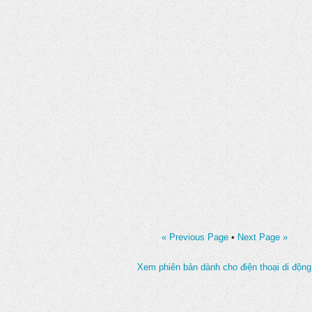
« Previous Page
•
Next Page »
Xem phiên bản dành cho điện thoại di động