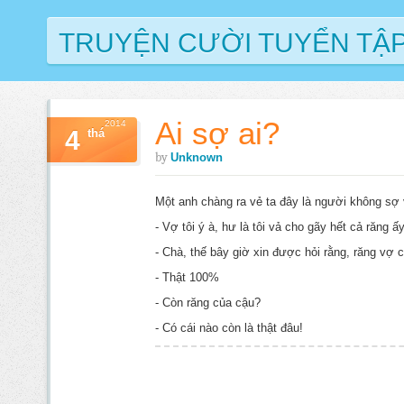
TRUYỆN CƯỜI TUYỂN TẬ
Ai sợ ai?
2014
4
thá
by
Unknown
Một anh chàng ra vẻ ta đây là người không sợ 
- Vợ tôi ý à, hư là tôi vả cho gãy hết cả răng ấ
- Chà, thế bây giờ xin được hỏi rằng, răng vợ c
- Thật 100%
- Còn răng của cậu?
- Có cái nào còn là thật đâu!