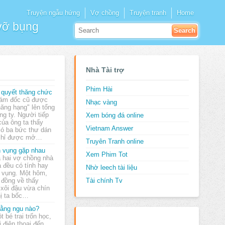
Truyện ngẫu hứng
Vợ chồng
Truyện tranh
Home
 vỡ bụng
Nhà Tài trợ
Phim Hài
 quyết thăng chức
ám đốc cũ được
Nhạc vàng
hăng hạng" lên tổng
ng ty. Người tiếp
Xem bóng đá online
của ông ta thấy
Vietnam Answer
có ba bức thư dán
 chỉ được mở…
Truyên Tranh online
 vụng gặp nhau
Xem Phim Tot
 hai vợ chồng nhà
a đều có tính hay
Nhờ leech tài liệu
 vụng. Một hôm,
 đồng về thấy
Tài chính Tv
 xôi đậu vừa chín
hị ta bốc…
ằng ngu nào?
t bé trai trốn học,
i điện thoại đến