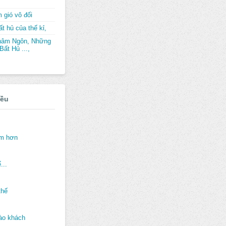
 gió vô đối
t hủ của thế kỉ,
hâm Ngôn, Những
ất Hủ ...,
iều
ảm hơn
...
thế
ào khách