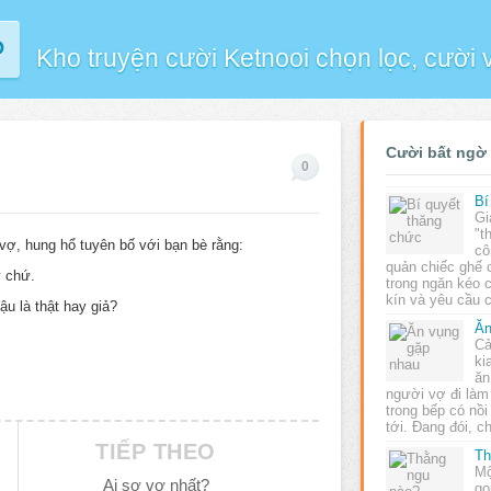
P
Kho truyện cười Ketnooi chọn lọc, cười
Cười bất ngờ
0
Bí
Gi
"t
vợ, hung hổ tuyên bố với bạn bè rằng:
cô
quản chiếc ghế 
y chứ.
trong ngăn kéo 
kín và yêu cầu
ậu là thật hay giả?
Ăn
Cả
ki
ăn
người vợ đi làm
trong bếp có nồi
tới. Ðang đói, c
TIẾP THEO
Th
Mộ
Ai sợ vợ nhất?
gọ