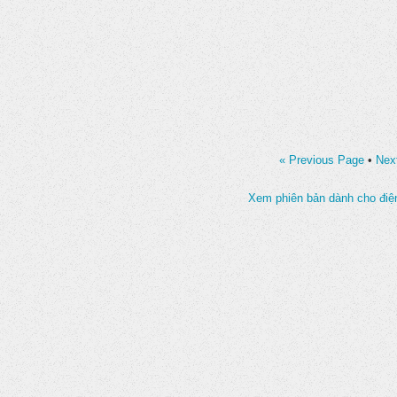
« Previous Page
•
Nex
Xem phiên bản dành cho điện