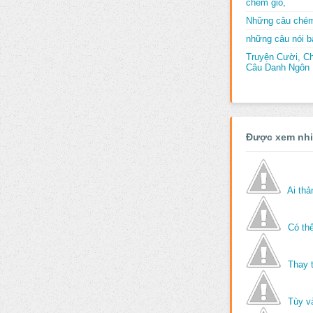
chém gió,
Những câu chém
những câu nói bấ
Truyện Cười, C
Câu Danh Ngôn B
Được xem nh
Ai th
Có thể
Thay 
Tùy v