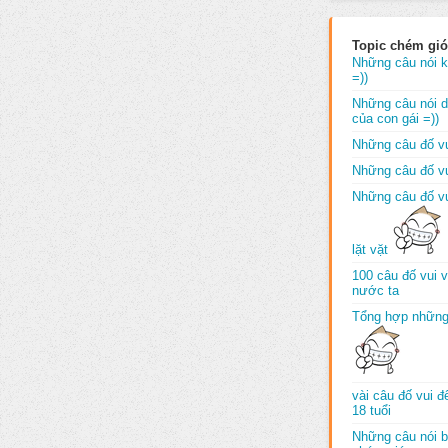
Topic chém gió
Những câu nói k
=))
Những câu nói dố
của con gái =))
Những câu đố vu
Những câu đố vu
Những câu đố vu
lặt vặt
100 câu đố vui 
nước ta
Tổng hợp những
vài câu đố vui 
18 tuổi
Những câu nói b