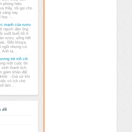
n phòng hiệu
ưa thầy, tôi gọi cho
là sáng nay
ỉ học. -…
c mạnh của rượu
t người đàn ông
ồi suốt buổi tối ở
án rượu, uống hết
khác. Đến khuya,
hỗ ngồi nhưng cứ
n. Anh ta…
ương trẻ mồ côi
ong một cuộc thi
 sinh thanh lịch,
n giám khảo đặt
khôi: - Giả sử khi
việc có ích cho
m sẽ làm…
ủ đề