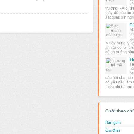
vă
trưởng: - Alô, th
thầy để báo tin 
Jacques xin ngh
Sứ
Mộ
ng
qu
ly này sang ly 
anh ta cố rời c
đổ ụp xuống sà
Th
Tr
nữ
ba
câu hỏi cho hoa 
có yêu cầu làm 
thiếu nhi thì e
Cười theo ch
Dân gian
Gia đình