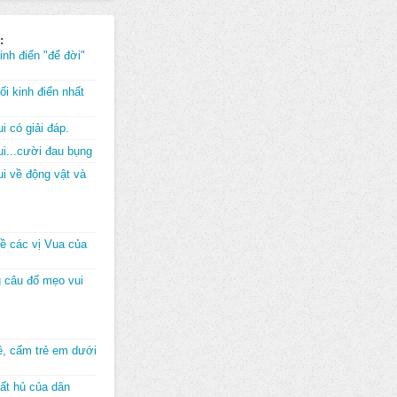
:
inh điển "để đời"
i kinh điển nhất
i có giải đáp.
i...cười đau bụng
i về động vật và
về các vị Vua của
 câu đố mẹo vui
đê, cấm trẻ em dưới
ất hủ của dân