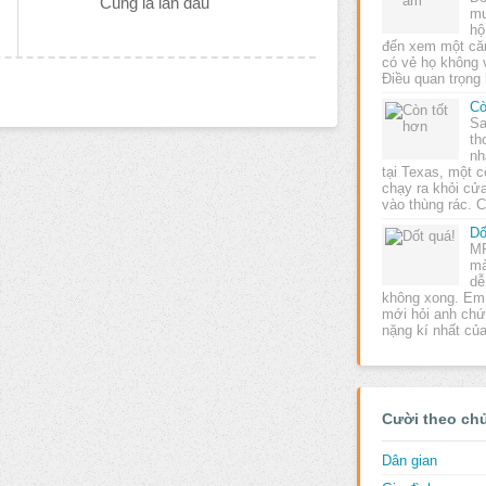
Cùng là lần đầu
mu
hộ
đến xem một căn
có vẻ họ không 
Điều quan trọng
Cò
Sa
th
nh
tại Texas, một c
chạy ra khỏi cửa
vào thùng rác. 
Dố
MR
mà
dễ
không xong. Em:
mới hỏi anh chứ
nặng kí nhất c
Cười theo ch
Dân gian