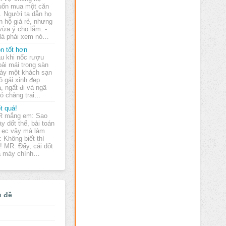
ốn mua một căn
. Người ta dẫn họ
 hộ giá rẻ, nhưng
vừa ý cho lắm. -
 là phải xem nó…
n tốt hơn
u khi nốc rượu
oải mái trong sàn
ảy một khách sạn
ô gái xinh đẹp
, ngất đi và ngã
Có chàng trai…
t quá!
 mắng em: Sao
y dốt thế, bài toán
 ẹc vậy mà làm
 Không biết thì
! MR: Đấy, cái dốt
ủa mày chính…
ủ đề