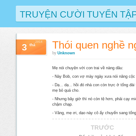
TRUYỆN CƯỜI TUYỂN TẬ
Thói quen nghề n
2014
3
thá
by
Unknown
Mẹ nói chuyện với con trai về nàng dâu:
- Này Bob, con vợ mày ngày xưa nói năng cộc 
- Dạ... dạ... hồi đó nhà con còn trực ở tổng đài
mẹ bỏ quá cho.
- Nhưng bây giờ thì nó còn tệ hơn, phải cạy mi
chậm chạp.
- Vâng, mẹ ơi, dạo này cô ấy chuyển sang tổng 
TRƯỚC