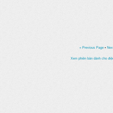
« Previous Page
•
Nex
Xem phiên bản dành cho điện