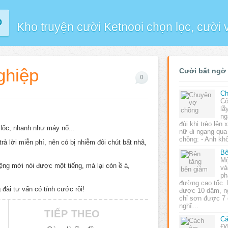
P
Kho truyện cười Ketnooi chọn lọc, cười
ghiệp
Cười bất ngờ
0
Ch
Cô
lẫ
ng
đùi khi trèo lên
lốc, nhanh như máy nổ...
nữ đi ngang qua
chồng: - Anh kh
 trả lời miễn phí, nên có bị nhiễm đôi chút bất nhã,
Bê
Mộ
ệng mới nói được một tiếng, mà lại còn ề à,
và
ph
đường cao tốc.
đài tư vấn có tính cước rồi!
được 10 dặm, n
chỉ sơn được 7
nghĩ…
TIẾP THEO
C
Đô