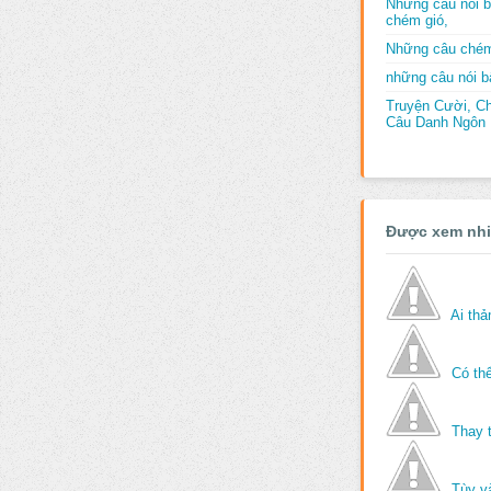
Những câu nói b
chém gió,
Những câu chém
những câu nói bấ
Truyện Cười, C
Câu Danh Ngôn B
Được xem nh
Ai th
Có thể
Thay 
Tùy v