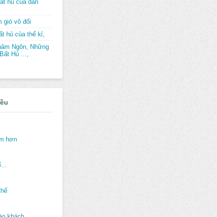
ất hủ của dân
 gió vô đối
t hủ của thế kỉ,
hâm Ngôn, Những
ất Hủ ...,
iều
ảm hơn
...
thế
ào khách