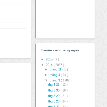
Truyện cười hàng ngày
►
2015
( 9 )
▼
2014
( 2037 )
►
tháng 11
( 1 )
►
tháng 4
( 54 )
▼
tháng 3
( 1982 )
thg 3 31
( 13 )
thg 3 30
( 16 )
thg 3 29
( 21 )
thg 3 28
( 24 )
thg 3 27
( 23 )