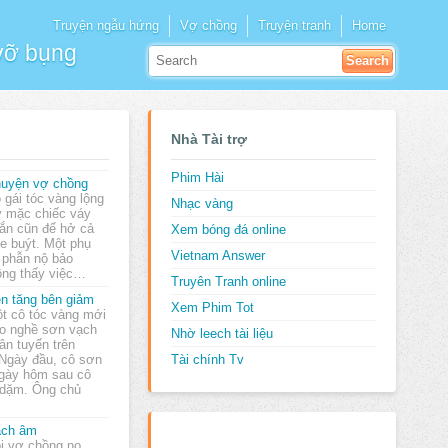
Truyện ngẫu hứng
Vợ chồng
Truyện tranh
Home
 vỡ bụng
Nhà Tài trợ
Phim Hài
uyện vợ chồng
 gái tóc vàng lộng
Nhạc vàng
y mặc chiếc váy
ắn cũn để hở cả
Xem bóng đá online
 xe buýt. Một phụ
Vietnam Answer
 phẫn nộ bảo
ông thấy việc…
Truyên Tranh online
n tăng bên giảm
Xem Phim Tot
t cô tóc vàng mới
o nghề sơn vạch
Nhờ leech tài liệu
ân tuyến trên
 Ngày đầu, cô sơn
Tài chính Tv
gày hôm sau cô
 dặm. Ông chủ
ách âm
i vợ chồng nọ