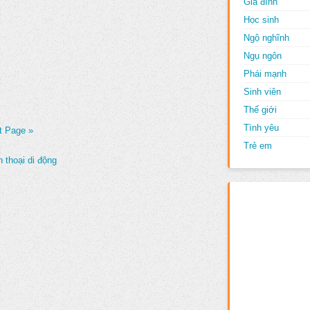
Gia đình
Học sinh
Ngộ nghĩnh
Ngụ ngôn
Phái mạnh
Sinh viên
Thế giới
Tình yêu
t Page »
Trẻ em
 thoại di động