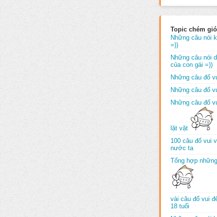
Topic chém gió
Những câu nói k
=))
Những câu nói dố
của con gái =))
Những câu đố vu
Những câu đố vu
Những câu đố vu
lặt vặt
100 câu đố vui 
nước ta
Tổng hợp những
vài câu đố vui 
18 tuổi