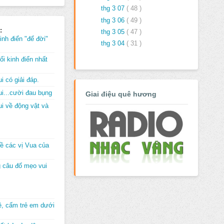
thg 3 07
( 48 )
thg 3 06
( 49 )
:
thg 3 05
( 47 )
inh điển "để đời"
thg 3 04
( 31 )
i kinh điển nhất
i có giải đáp.
i...cười đau bụng
Giai điệu quê hương
i về động vật và
về các vị Vua của
 câu đố mẹo vui
đê, cấm trẻ em dưới