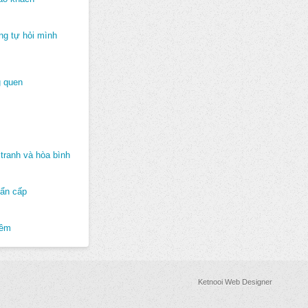
ng tự hỏi mình
 quen
tranh và hòa bình
hẩn cấp
hêm
Ketnooi Web Designer