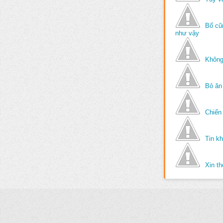
Bố cũ
như vậy
Không
Bỏ ăn
Chiến 
Tin k
Xin t