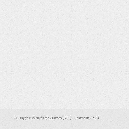
©
Truyện cười tuyển tập
•
Entries (RSS)
•
Comments (RSS)