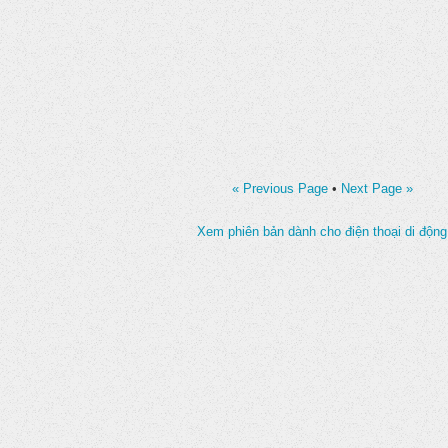
« Previous Page
•
Next Page »
Xem phiên bản dành cho điện thoại di động