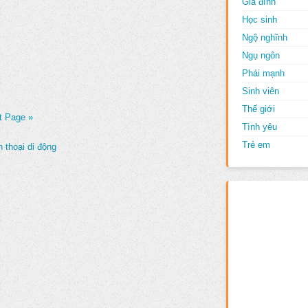
Gia đình
Học sinh
Ngộ nghĩnh
Ngụ ngôn
Phái mạnh
Sinh viên
Thế giới
t Page »
Tình yêu
Trẻ em
 thoại di động