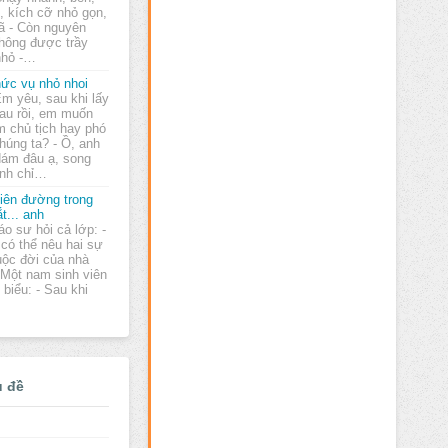
t, kích cỡ nhỏ gọn,
hã - Còn nguyên
hông được trầy
nhỏ -…
ức vụ nhỏ nhoi
Em yêu, sau khi lấy
au rồi, em muốn
m chủ tịch hay phó
húng ta? - Ồ, anh
dám đâu ạ, song
ình chỉ…
iên đường trong
t... anh
áo sư hỏi cả lớp: -
 có thể nêu hai sự
uộc đời của nhà
 Một nam sinh viên
biểu: - Sau khi
ủ đề