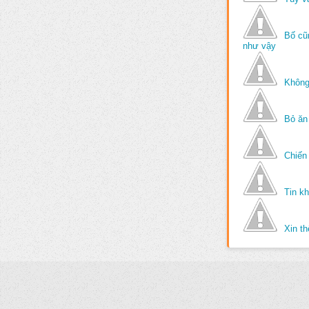
Bố cũ
như vậy
Không
Bỏ ăn
Chiến 
Tin k
Xin t