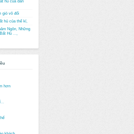
ất hủ của dân
 gió vô đối
t hủ của thế kỉ,
hâm Ngôn, Những
ất Hủ ...,
iều
ảm hơn
...
thế
ào khách