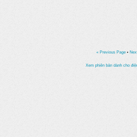
« Previous Page
•
Nex
Xem phiên bản dành cho điện