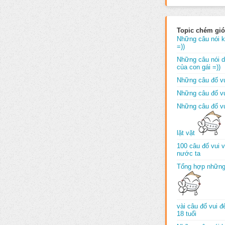
Topic chém gió
Những câu nói k
=))
Những câu nói dố
của con gái =))
Những câu đố vu
Những câu đố vu
Những câu đố vu
lặt vặt
100 câu đố vui 
nước ta
Tổng hợp những
vài câu đố vui 
18 tuổi