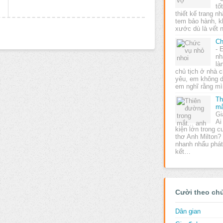
tố
thiết kế trang n
tem bảo hành, k
xước dù là vết 
Ch
- 
nh
là
chủ tịch ở nhà c
yêu, em không 
em nghĩ rằng m
Th
mắ
Gi
Ai
kiện lớn trong c
thơ Anh Milton?
nhanh nhẩu phát 
kết…
Cười theo ch
Dân gian