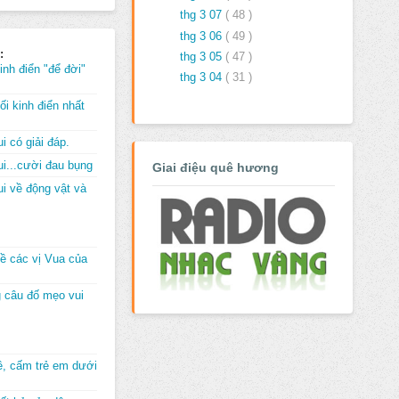
thg 3 07
( 48 )
thg 3 06
( 49 )
:
thg 3 05
( 47 )
inh điển "để đời"
thg 3 04
( 31 )
i kinh điển nhất
i có giải đáp.
i...cười đau bụng
Giai điệu quê hương
i về động vật và
về các vị Vua của
 câu đố mẹo vui
đê, cấm trẻ em dưới