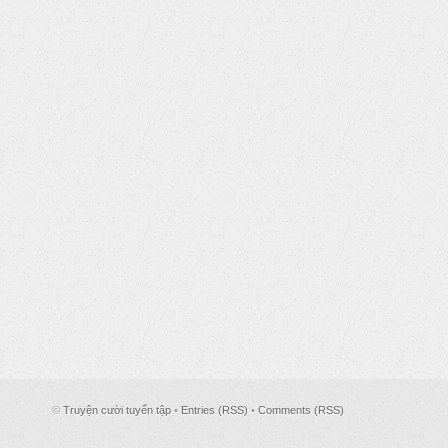
©
Truyện cười tuyển tập
•
Entries (RSS)
•
Comments (RSS)