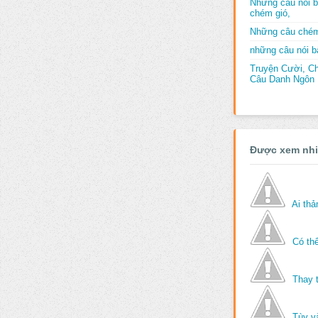
Những câu nói b
chém gió,
Những câu chém
những câu nói bấ
Truyện Cười, C
Câu Danh Ngôn B
Được xem nh
Ai th
Có thể
Thay 
Tùy v