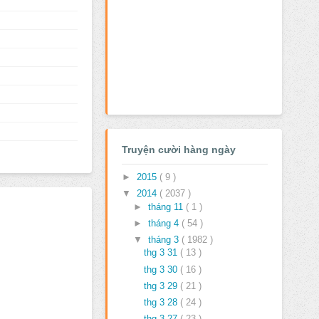
Truyện cười hàng ngày
►
2015
( 9 )
▼
2014
( 2037 )
►
tháng 11
( 1 )
►
tháng 4
( 54 )
▼
tháng 3
( 1982 )
thg 3 31
( 13 )
thg 3 30
( 16 )
thg 3 29
( 21 )
thg 3 28
( 24 )
thg 3 27
( 23 )