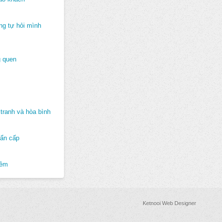
ng tự hỏi mình
 quen
tranh và hòa bình
hẩn cấp
hêm
Ketnooi Web Designer