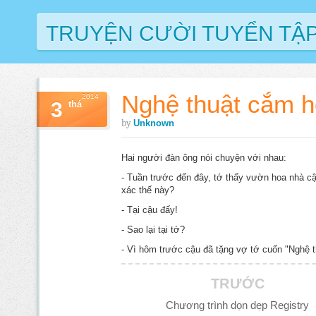
TRUYỆN CƯỜI TUYỂN TẬ
Nghệ thuật cắm 
2014
3
thá
by
Unknown
Hai người đàn ông nói chuyện với nhau:
- Tuần trước đến đây, tớ thấy vườn hoa nhà cậ
xác thế này?
- Tại cậu đấy!
- Sao lại tại tớ?
- Vì hôm trước cậu đã tặng vợ tớ cuốn "Nghệ 
TRƯỚC
Chương trình dọn dẹp Registry