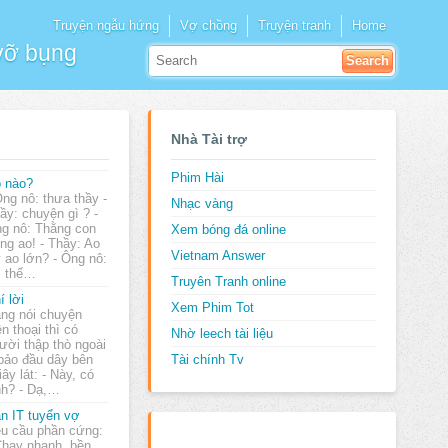
Truyện ngẫu hứng
Vợ chồng
Truyện tranh
Home
 vỡ bụng
Nhà Tài trợ
Phim Hài
 nào?
Ông nô: thưa thầy -
Nhạc vàng
ầy: chuyện gì ? -
g nô: Thằng con
Xem bóng đá online
ng ao! - Thầy: Ao
Vietnam Answer
 ao lớn? - Ông nô:
: thế…
Truyên Tranh online
í lời
Xem Phim Tot
ng nói chuyện
ện thoại thì có
Nhờ leech tài liệu
ười thập thò ngoài
 bảo đầu dây bên
Tài chính Tv
ây lát: - Này, có
nh? - Dạ,…
n IT tuyển vợ
u cầu phần cứng:
Chạy nhanh, bền,