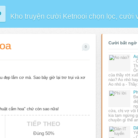
P
Kho truyện cười Ketnooi chọn lọc, cười
hoa
Cười bất ngờ
0
Ao
- 
Th
Ôn
của thầy rớt xuố
u đẹp lắm cơ mà. Sao bây giờ lại trơ trụi và xơ
nào? Ao nhỏ hay
Ao nhỏ ạ - Thầy
Ph
Đa
đi
ng
thuật cắm hoa" chứ còn sao nữa!
cửa, chị vợ vội
kia tạm ngừng gi
chuyện gì thế a
TIẾP THEO
Dâ
Yê
Đúng 50%
- 