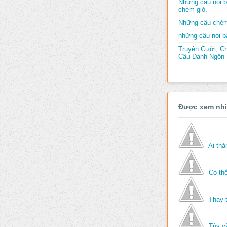
Những câu nói b
chém gió,
Những câu chém
những câu nói bấ
Truyện Cười, C
Câu Danh Ngôn B
Được xem nh
Ai th
Có thể
Thay 
Tùy v