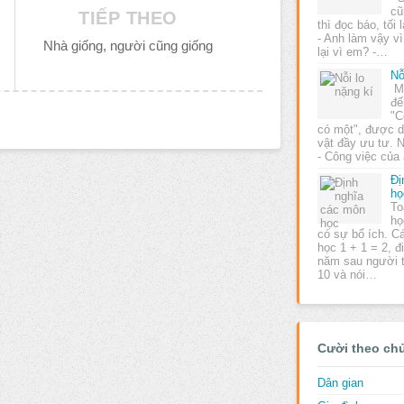
cũ
TIẾP THEO
thì đọc báo, tối 
- Anh làm vậy vì
Nhà giống, người cũng giống
lại vì em? -…
Nỗ
Mộ
đế
"C
có một", được d
vật đầy ưu tư. N
- Công việc củ
Đị
họ
To
họ
có sự bổ ích. C
học 1 + 1 = 2, đ
năm sau người ta
10 và nói…
Cười theo ch
Dân gian