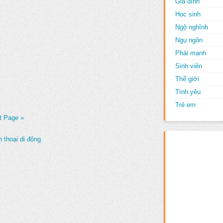
Gia đình
Học sinh
Ngộ nghĩnh
Ngụ ngôn
Phái mạnh
Sinh viên
Thế giới
Tình yêu
Trẻ em
t Page »
 thoại di động