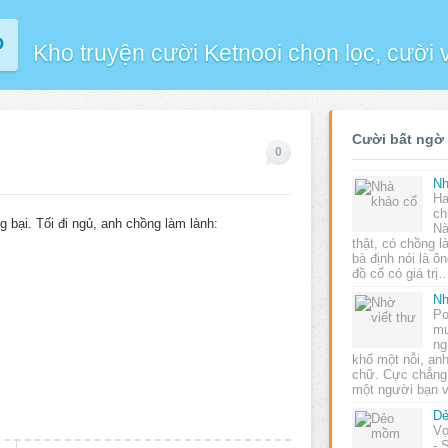
P
Kho truyện cười Ketnooi chọn lọc, cười
Cười bất ngờ
0
Nh
Ha
ch
g bại. Tối đi ngủ, anh chồng làm lành:
Nà
thật, có chồng l
bà định nói là ô
đồ cổ có giá trị
Nh
Po
mu
ng
khổ một nỗi, anh
chữ. Cực chẳng
một người bạn v
D
Vợ
- 