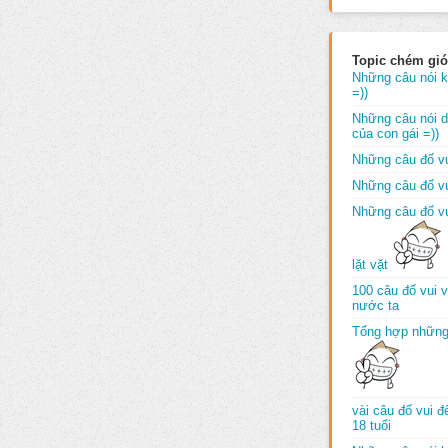
Topic chém gió
Những câu nói k
=))
Những câu nói dố
của con gái =))
Những câu đố vu
Những câu đố vu
Những câu đố vu
lặt vặt
100 câu đố vui 
nước ta
Tổng hợp những
vài câu đố vui 
18 tuổi