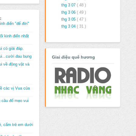
thg 3 07
( 48 )
thg 3 06
( 49 )
:
thg 3 05
( 47 )
inh điển "để đời"
thg 3 04
( 31 )
i kinh điển nhất
i có giải đáp.
i...cười đau bụng
Giai điệu quê hương
i về động vật và
về các vị Vua của
 câu đố mẹo vui
đê, cấm trẻ em dưới