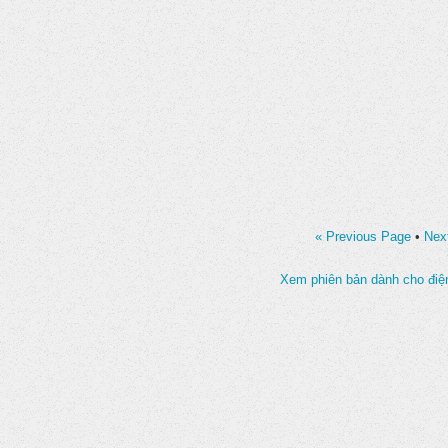
« Previous Page
•
Nex
Xem phiên bản dành cho điện