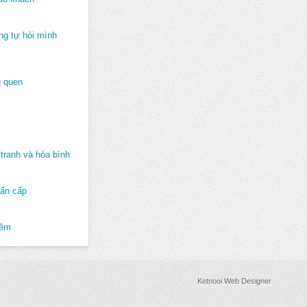
ng tự hỏi mình
 quen
tranh và hòa bình
hẩn cấp
hêm
Ketnooi Web Designer