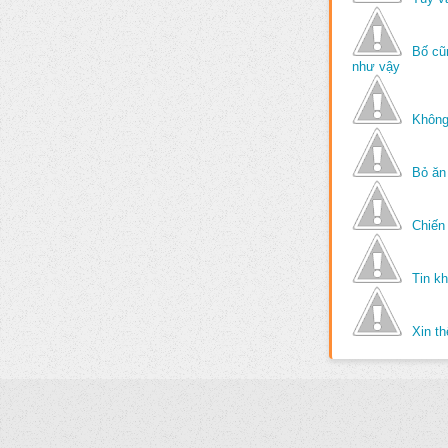
Bố cũ
như vậy
Không
Bỏ ăn
Chiến 
Tin k
Xin t