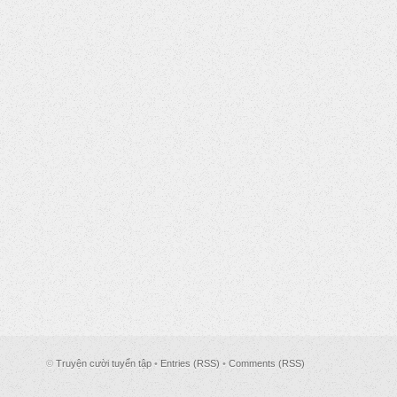
©
Truyện cười tuyển tập
•
Entries (RSS)
•
Comments (RSS)