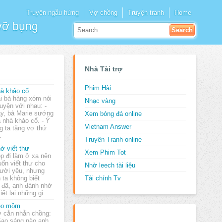
Truyện ngẫu hứng
Vợ chồng
Truyện tranh
Home
 vỡ bụng
Nhà Tài trợ
Phim Hài
à khảo cổ
i bà hàng xóm nói
Nhạc vàng
uyện với nhau: -
y, bà Marie sướng
Xem bóng đá online
à nhà khảo cổ. - Ý
Vietnam Answer
ng ta tặng vợ thứ
…
Truyên Tranh online
ờ viết thư
Xem Phim Tot
p đi làm ở xa nên
ốn viết thư cho
Nhờ leech tài liệu
ười yêu, nhưng
 ta không biết
Tài chính Tv
 đã, anh đành nhờ
iết lại những gì…
ẻo mồm
 cằn nhằn chồng:
Sao sáng nào anh