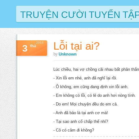
TRUYỆN CƯỜI TUYỂN TẬ
Lỗi tại ai?
2014
3
thá
by
Unknown
Lúc chiều, hai vợ chồng cãi nhau bất phân thắn
- Xin lỗi em nhé, anh đã nghĩ lại rồi.
- Ồ không, em cũng đang định xin lỗi anh.
- Em không có lỗi, có lẽ do anh hơi nóng tính.
- Do em! Mọi chuyện đều do em cả.
- Anh đã bảo là tại anh cơ mà!
- Tại sao anh cố chấp thế nhỉ?
- Cô có câm đi không?