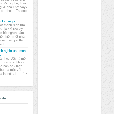
ng đi cà phê, trưa
lại đi nhậu hết vậy?
 em thôi. - Tại sao
i lo nặng kí
t thanh niên tìm
n địa chỉ rao vặt
ơ hội nghìn năm
iện kiến một nhân
gười ấy giải thích:
a anh…
nh nghĩa các môn
c
án học Đây là môn
c duy nhất không
ác bạn sẽ được
iều mà một vài
 lại nói lại 1 + 1 =
ủ đề