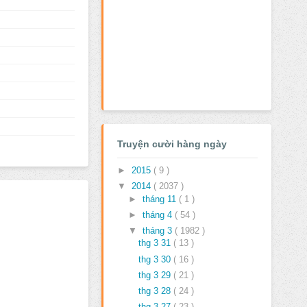
Truyện cười hàng ngày
►
2015
( 9 )
▼
2014
( 2037 )
►
tháng 11
( 1 )
►
tháng 4
( 54 )
▼
tháng 3
( 1982 )
thg 3 31
( 13 )
thg 3 30
( 16 )
thg 3 29
( 21 )
thg 3 28
( 24 )
thg 3 27
( 23 )