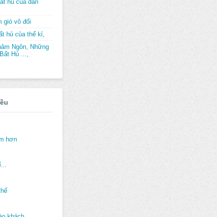
ất hủ của dân
 gió vô đối
t hủ của thế kỉ,
hâm Ngôn, Những
ất Hủ ...,
iều
ảm hơn
...
thế
ào khách