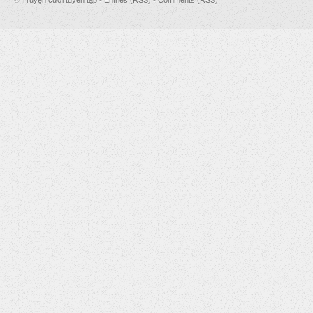
©
Truyện cười tuyển tập
•
Entries (RSS)
•
Comments (RSS)