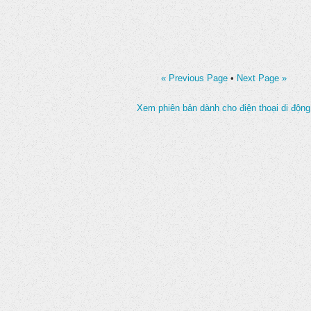
« Previous Page
•
Next Page »
Xem phiên bản dành cho điện thoại di động