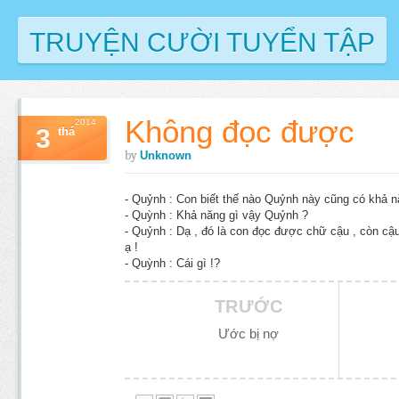
TRUYỆN CƯỜI TUYỂN TẬP
Không đọc được
2014
3
thá
by
Unknown
- Quỷnh : Con biết thế nào Quỷnh này cũng có khả 
- Quỳnh : Khả năng gì vậy Quỷnh ?
- Quỷnh : Dạ , đó là con đọc được chữ cậu , còn c
ạ !
- Quỳnh : Cái gì !?
TRƯỚC
Ước bị nợ