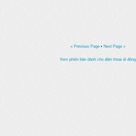
« Previous Page
•
Next Page »
Xem phiên bản dành cho điện thoại di động