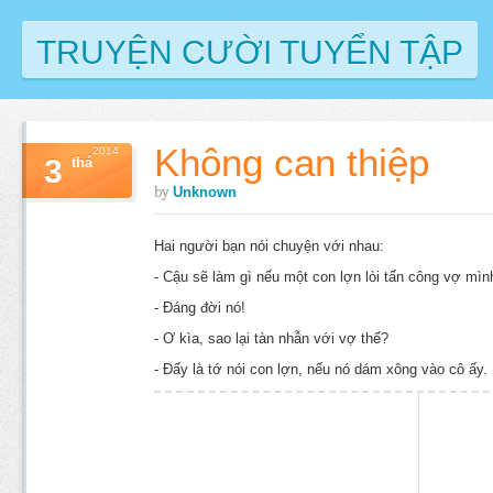
TRUYỆN CƯỜI TUYỂN TẬP
Không can thiệp
2014
3
thá
by
Unknown
Hai người bạn nói chuyện với nhau:
- Cậu sẽ làm gì nếu một con lợn lòi tấn công vợ mìn
- Đáng đời nó!
- Ơ kìa, sao lại tàn nhẫn với vợ thế?
- Đấy là tớ nói con lợn, nếu nó dám xông vào cô ấy.