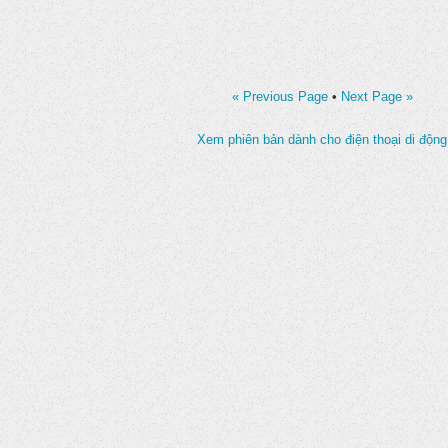
« Previous Page
•
Next Page »
Xem phiên bản dành cho điện thoại di động