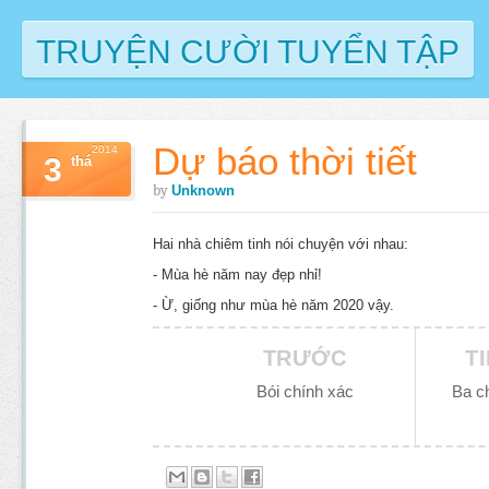
TRUYỆN CƯỜI TUYỂN TẬP
Dự báo thời tiết
2014
3
thá
by
Unknown
Hai nhà chiêm tinh nói chuyện với nhau:
- Mùa hè năm nay đẹp nhỉ!
- Ừ, giống như mùa hè năm 2020 vậy.
TRƯỚC
T
Bói chính xác
Ba ch