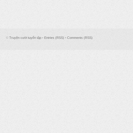
©
Truyện cười tuyển tập
•
Entries (RSS)
•
Comments (RSS)