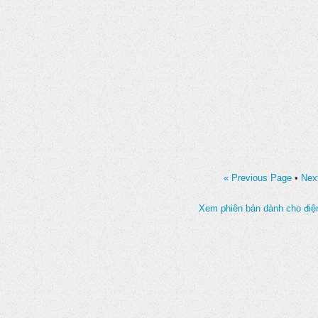
« Previous Page
•
Nex
Xem phiên bản dành cho điện