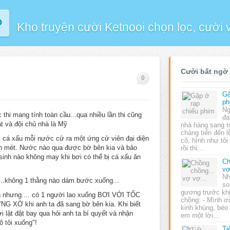
P
Kho truyện cười Ketnooi chọn lọc, cười
Cười bất ngờ
0
Gặ
ph
Ng
thi mang tính toàn cầu...qua nhiều lần thi cũng
đa
t và đội chủ nhà là Mỹ
nhà hàng sang t
chàng tiến đến lễ
.. cá xấu mỗi nước cử ra một ứng cử viên đại diện
cô, hình như tôi
n mét. Nước nào qua được bờ bên kia và bảo
rồi thì…
 sinh nào không may khi bơi có thể bị cá xấu ăn
Ch
vợ
Nh
....không 1 thằng nào dám bước xuống...
so
gương trước khi
lên nhưng.... có 1 người lao xuống BƠI VỚI TỐC
chồng: - Mình ơi
Ờ khi anh ta đã sang bờ bên kia. Khi biết
kinh khủng, béo
i lật đật bay qua hỏi anh ta bí quyết và nhận
em một lời…
 tôi xuống"!
Ti