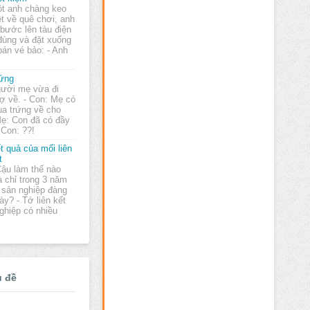
t anh chàng keo
ệt về quê chơi, anh
 bước lên tàu điện
 đùng và đặt xuống
bán vé bảo: - Anh
ứng
ười mẹ vừa đi
ợ về. - Con: Mẹ có
a trứng về cho
Mẹ: Con đã có đầy
 Con: ??!
t quả của mối liên
t
Cậu làm thế nào
 chỉ trong 3 năm
 sản nghiệp đàng
y? - Tớ liên kết
ghiệp có nhiều
ủ đề