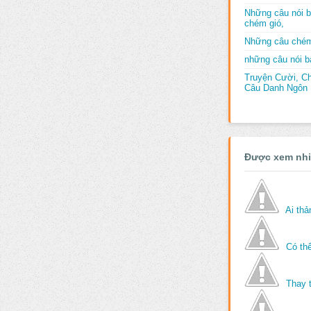
Những câu nói b
chém gió,
Những câu chém
những câu nói bấ
Truyện Cười, C
Câu Danh Ngôn B
Được xem nh
Ai th
Có thể
Thay 