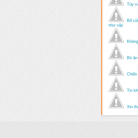
Tùy v
Bố cũ
như vậy
Không
Bỏ ăn
Chiến 
Tin k
Xin t