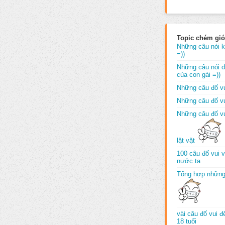
Topic chém gió
Những câu nói k
=))
Những câu nói dố
của con gái =))
Những câu đố vu
Những câu đố vu
Những câu đố vu
lặt vặt
100 câu đố vui 
nước ta
Tổng hợp những
vài câu đố vui 
18 tuổi