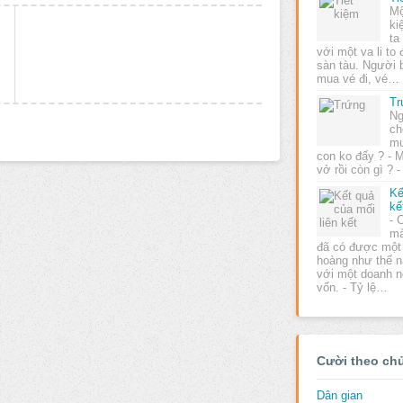
Mộ
ki
ta
với một va li to
sàn tàu. Người 
mua vé đi, vé…
Tr
Ng
ch
mu
con ko đấy ? - 
vở rồi còn gì ? -
Kế
kế
- 
mà
đã có được một
hoàng như thế nà
với một doanh n
vốn. - Tỷ lệ…
Cười theo ch
Dân gian