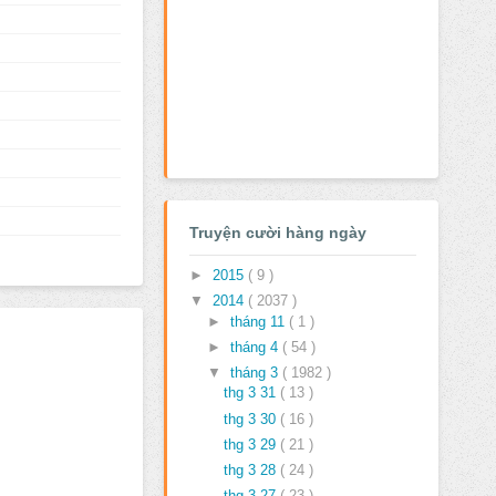
Truyện cười hàng ngày
►
2015
( 9 )
▼
2014
( 2037 )
►
tháng 11
( 1 )
►
tháng 4
( 54 )
▼
tháng 3
( 1982 )
thg 3 31
( 13 )
thg 3 30
( 16 )
thg 3 29
( 21 )
thg 3 28
( 24 )
thg 3 27
( 23 )