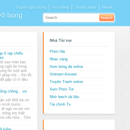
Truyện ngẫu hứng
Vợ chồng
Truyện tranh
Home
 vỡ bụng
Nhà Tài trợ
Phim Hài
p ở rạp chiếu
im
Nhạc vàng
ôi sao màn bạc
ng ngồi ăn trong
Xem bóng đá online
rọng thì một anh
Vietnam Answer
 phép hỏi: - Xin lỗi
 đã gặp cô ở đâu
Truyên Tranh online
Xem Phim Tot
ồng chồng... vợ
...
Nhờ leech tài liệu
ận xét Môt bà vợ
i mình trước
Tài chính Tv
 đi ngủ và nói với
, trông em thật
 và xấu nữa... Cho
ết kiệm