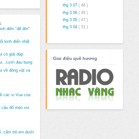
thg 3 07
( 48 )
thg 3 06
( 49 )
thg 3 05
( 47 )
:
thg 3 04
( 31 )
inh điển "để đời"
i kinh điển nhất
i có giải đáp.
Giai điệu quê hương
i...cười đau bụng
i về động vật và
về các vị Vua của
 câu đố mẹo vui
đê, cấm trẻ em dưới