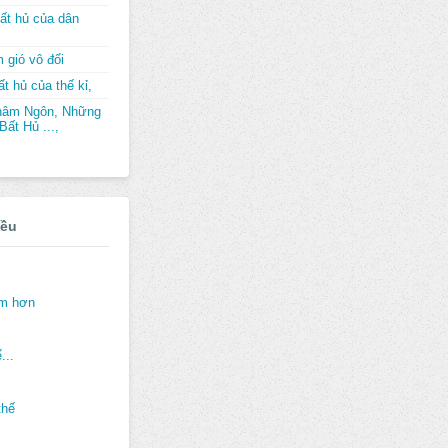
ất hủ của dân
 gió vô đối
t hủ của thế kỉ,
hâm Ngôn, Những
ất Hủ ...,
iều
ảm hơn
...
thế