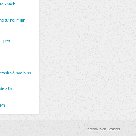
ào khách
ng tự hỏi mình
 quen
tranh và hòa bình
hẩn cấp
hêm
Ketnooi Web Designer