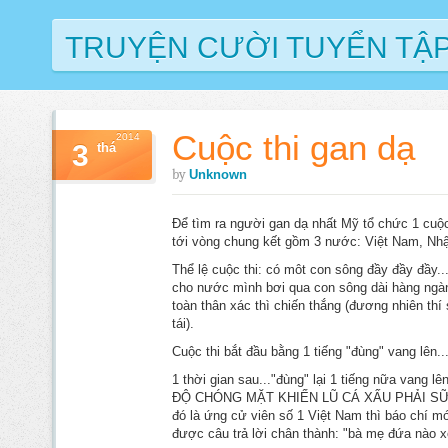
TRUYỆN CƯỜI TUYỂN TẬ
Cuộc thi gan dạ
2014
3
thá
by
Unknown
Để tìm ra người gan dạ nhất Mỹ tổ chức 1 cuộc 
tới vòng chung kết gồm 3 nước: Việt Nam, Nhậ
Thể lệ cuộc thi: có môt con sông đầy đầy đầy.
cho nước mình bơi qua con sông dài hàng ngà
toàn thân xác thì chiến thắng (đương nhiên thí
tái).
Cuộc thi bắt đầu bằng 1 tiếng "đùng" vang lên.
1 thời gian sau..."đùng" lại 1 tiếng nữa vang 
ĐỘ CHÓNG MẶT KHIẾN LŨ CÁ XẤU PHẢI SỮNG X
đó là ứng cử viên số 1 Việt Nam thì báo chí mớ
được câu trả lời chân thành: "bà mẹ đứa nào xô