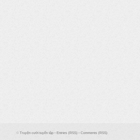
©
Truyện cười tuyển tập
•
Entries (RSS)
•
Comments (RSS)