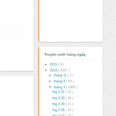
Truyện cười hàng ngày
►
2015
( 9 )
▼
2014
( 2037 )
►
tháng 11
( 1 )
►
tháng 4
( 54 )
▼
tháng 3
( 1982 )
thg 3 31
( 13 )
thg 3 30
( 16 )
thg 3 29
( 21 )
thg 3 28
( 24 )
thg 3 27
( 23 )