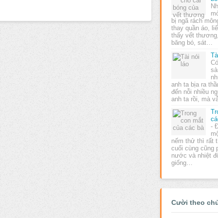
Nh
mò
bị ngã rách mông
thay quần áo, li
thấy vết thương
băng bó, sát…
Tà
Có
sà
nh
anh ta bịa ra thầ
đến nỗi nhiều ng
anh ta rồi, mà
Tr
cá
- 
mộ
nếm thử thì rất
cuối cùng cũng p
nước và nhiệt đ
giống…
Cười theo ch