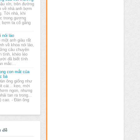
ậu xỉn, trên đường
 về nhà anh bợm
. Tới nhà, khi
ếc trong gương
, bợm ta cố gắng
i nói láo
 một anh giàu rất
nh về khoa nói láo,
ững câu chuyện
n tình, khéo léo
ười đã biết tính
 vẫn mắc…
ong con mắt của
c bà
Đàn ông giống như
t cái... kẹo, mới
 thơm ngon, nhưng
hải tan ra trong...
ộ cao. - Đàn ông
ủ đề