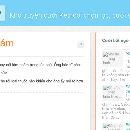
P
Kho truyện cười Ketnooi chọn lọc, cười
hảm
Cười bất ngờ
0
Mô
- 
“ 
hay nói lảm nhảm trong lúc ngủ. Ông bác sĩ bảo:
nà
gì? - Tèo nói ng
 nữa.
ta không nên c
ạ! - Thầy: Trời!
o tôi loại thuốc nào khiến cho ông ấy nói rõ hơn
Để
tr
1 
hà
chính và 1 Sếp 
trưa với nhau, 
đèn dầu cổ. Họ 
thần đèn…
Bă
bó