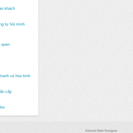
ào khách
ng tự hỏi mình
 quen
tranh và hòa bình
hẩn cấp
hêm
Ketnooi Web Designer