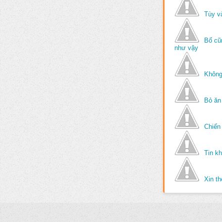
Tùy v
Bố cũ
như vậy
Không
Bỏ ăn
Chiến 
Tin k
Xin t