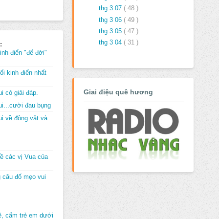
thg 3 07
( 48 )
thg 3 06
( 49 )
thg 3 05
( 47 )
thg 3 04
( 31 )
:
inh điển "để đời"
i kinh điển nhất
Giai điệu quê hương
i có giải đáp.
i...cười đau bụng
i về động vật và
về các vị Vua của
 câu đố mẹo vui
đê, cấm trẻ em dưới