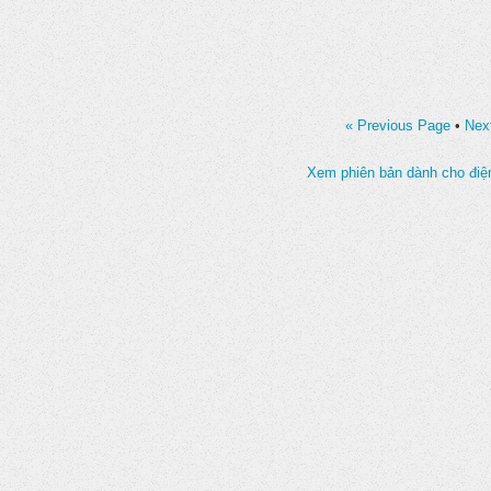
« Previous Page
•
Nex
Xem phiên bản dành cho điện