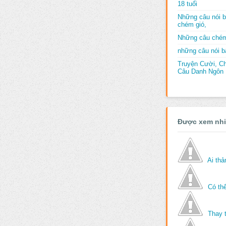
18 tuổi
Những câu nói b
chém gió,
Những câu chém
những câu nói bấ
Truyện Cười, C
Câu Danh Ngôn B
Được xem nh
Ai th
Có thể
Thay 