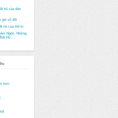
ất hủ của dân
 gió vô đối
t hủ của thế kỉ,
hâm Ngôn, Những
ất Hủ ...,
iều
ảm hơn
...
thế