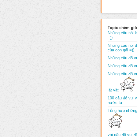
Topic chém gió
Những câu nói k
=))
Những câu nói dố
của con gái =))
Những câu đố vu
Những câu đố vu
Những câu đố vu
lặt vặt
100 câu đố vui 
nước ta
Tổng hợp những
vài câu đố vui 