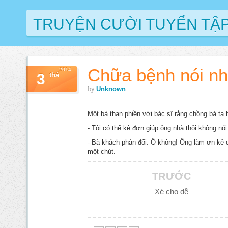
TRUYỆN CƯỜI TUYỂN TẬ
Chữa bệnh nói n
2014
3
thá
by
Unknown
Một bà than phiền với bác sĩ rằng chồng bà ta 
- Tôi có thể kê đơn giúp ông nhà thôi không nói
- Bà khách phản đối: Ồ không! Ông làm ơn kê ch
một chút.
TRƯỚC
Xé cho dễ