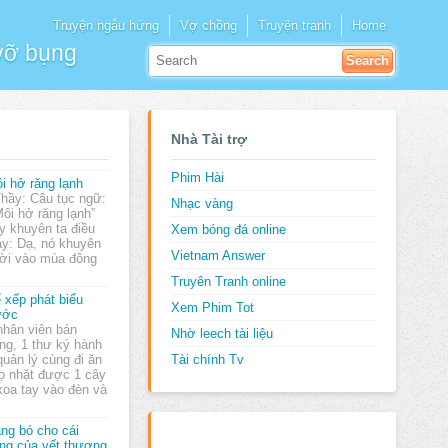
Truyện ngẫu hứng
Vợ chồng
Truyện tranh
Home
 vỡ bụng
Nhà Tài trợ
Phim Hài
i hở răng lạnh
Thầy: Câu tục ngữ:
Nhạc vàng
Môi hở răng lạnh”
y khuyên ta điều
Xem bóng đá online
ay: Dạ, nó khuyên
Vietnam Answer
ười vào mùa đông
Truyên Tranh online
 xếp phát biểu
Xem Phim Tot
ước
nhân viên bán
Nhờ leech tài liệu
ng, 1 thư ký hành
quản lý cùng đi ăn
Tài chính Tv
họ nhặt được 1 cây
xoa tay vào đèn và
ng bó cho cái
ng của vết thương