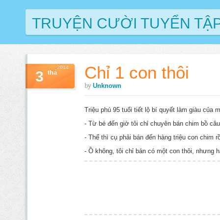
TRUYỆN CƯỜI TUYỂN TẬ
Chỉ 1 con thôi
2014
3
thá
by
Unknown
Triệu phú 95 tuổi tiết lộ bí quyết làm giàu của 
- Từ bé đến giờ tôi chỉ chuyên bán chim bồ câ
- Thế thì cụ phải bán đến hàng triệu con chim rồ
- Ồ không, tôi chỉ bán có một con thôi, nhưng hà