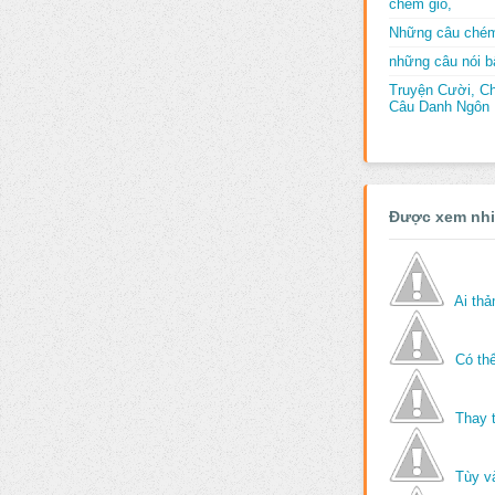
chém gió,
Những câu chém
những câu nói bấ
Truyện Cười, C
Câu Danh Ngôn B
Được xem nh
Ai th
Có thể
Thay 
Tùy v