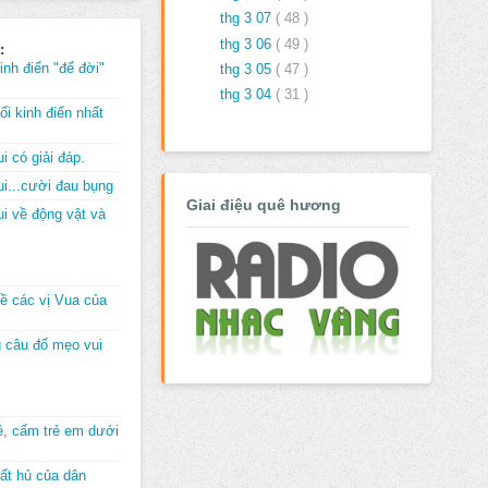
thg 3 07
( 48 )
thg 3 06
( 49 )
:
inh điển "để đời"
thg 3 05
( 47 )
thg 3 04
( 31 )
i kinh điển nhất
i có giải đáp.
i...cười đau bụng
Giai điệu quê hương
i về động vật và
về các vị Vua của
 câu đố mẹo vui
đê, cấm trẻ em dưới
ất hủ của dân