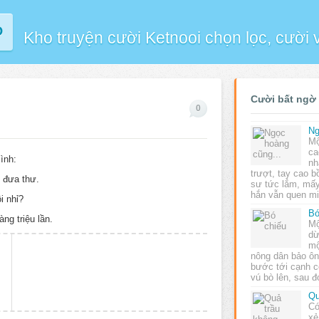
P
Kho truyện cười Ketnooi chọn lọc, cười
Cười bất ngờ
0
Ng
Mộ
ca
mình:
nh
trượt, tay cao b
u đưa thư.
sư tức lắm, mấ
hắn vẫn quen m
i nhỉ?
Bó
ng triệu lần.
Mộ
dừ
mộ
nông dân bảo ông
bước tới cạnh c
vú bò lên, sau 
Qu
Có
xẻ