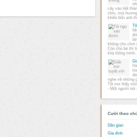
nh
cây vào tiết th
chín, mùi hươn
khiến bốn anh 
Tô
Nh
đứ
là
không cho chơi 
Còn chú bé thì t
khá thông minh
Gi
Ha
tr
đa
nghe về những g
Tôi mơ thấy mìn
- Một người nói
Cười theo ch
Dân gian
Gia đình