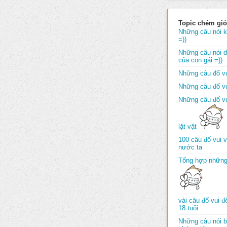
Topic chém gió
Những câu nói k
=))
Những câu nói dố
của con gái =))
Những câu đố vu
Những câu đố vu
Những câu đố vu
lặt vặt
100 câu đố vui 
nước ta
Tổng hợp những
vài câu đố vui 
18 tuổi
Những câu nói b