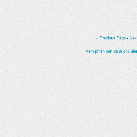
« Previous Page
•
Nex
Xem phiên bản dành cho điện