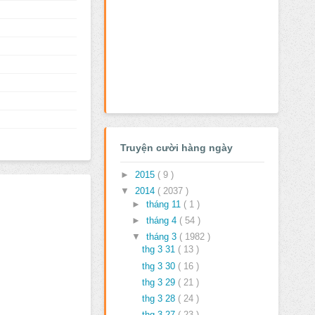
Truyện cười hàng ngày
►
2015
( 9 )
▼
2014
( 2037 )
►
tháng 11
( 1 )
►
tháng 4
( 54 )
▼
tháng 3
( 1982 )
thg 3 31
( 13 )
thg 3 30
( 16 )
thg 3 29
( 21 )
thg 3 28
( 24 )
thg 3 27
( 23 )