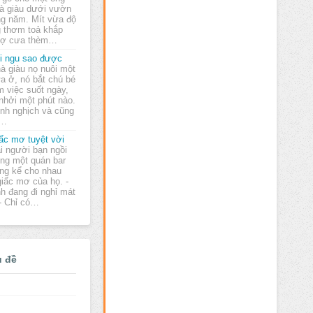
à giàu dưới vườn
áng năm. Mít vừa độ
g thơm toả khắp
thợ cưa thèm…
i ngu sao được
à giàu nọ nuôi một
a ở, nó bắt chú bé
m việc suốt ngày,
nhởi một phút nào.
inh nghịch và cũng
.…
ấc mơ tuyệt vời
i người bạn ngồi
ong một quán bar
ng kể cho nhau
iấc mơ của họ. -
h đang đi nghỉ mát
 - Chỉ có…
ủ đề