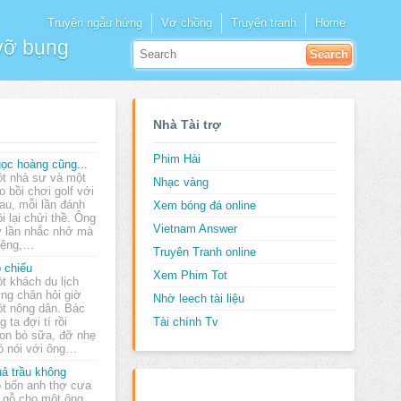
Truyện ngẫu hứng
Vợ chồng
Truyện tranh
Home
 vỡ bụng
Nhà Tài trợ
Phim Hài
ọc hoàng cũng...
t nhà sư và một
Nhạc vàng
o bồi chơi golf với
au, mỗi lần đánh
Xem bóng đá online
ồi lại chửi thề. Ông
Vietnam Answer
y lần nhắc nhở mà
iệng,…
Truyên Tranh online
 chiếu
Xem Phim Tot
t khách du lịch
ng chân hỏi giờ
Nhờ leech tài liệu
t nông dân. Bác
 ta đợi tí rồi
Tài chính Tv
on bò sữa, đỡ nhẹ
đó nói với ông…
ả trầu không
 bốn anh thợ cưa
 gỗ cho một ông