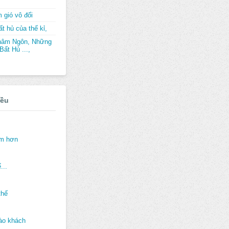
 gió vô đối
t hủ của thế kỉ,
hâm Ngôn, Những
ất Hủ ...,
iều
ảm hơn
...
thế
ào khách