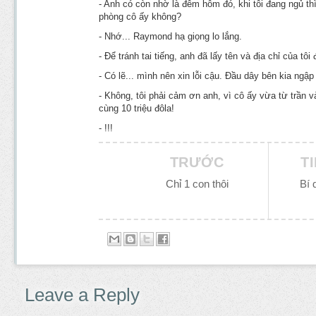
- Anh có còn nhờ là đêm hôm đó, khi tôi đang ngủ th
phòng cô ấy không?
- Nhớ... Raymond hạ giọng lo lắng.
- Để tránh tai tiếng, anh đã lấy tên và địa chỉ của tôi
- Có lẽ... mình nên xin lỗi cậu. Đầu dây bên kia ngậ
- Không, tôi phải cảm ơn anh, vì cô ấy vừa từ trần và
cùng 10 triệu đôla!
- !!!
TRƯỚC
T
Chỉ 1 con thôi
Bí 
Leave a Reply