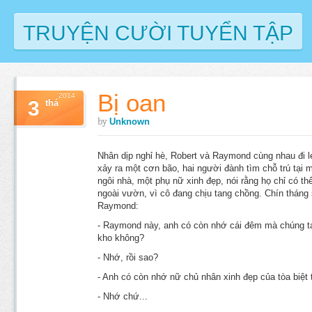
TRUYỆN CƯỜI TUYỂN TẬP
Bị oan
2014
3
thá
by
Unknown
Nhân dịp nghỉ hè, Robert và Raymond cùng nhau đi le
xảy ra một cơn bão, hai người đành tìm chỗ trú tại m
ngôi nhà, một phụ nữ xinh đẹp, nói rằng họ chỉ có t
ngoài vườn, vì cô đang chịu tang chồng. Chín tháng 
Raymond:
- Raymond này, anh có còn nhớ cái đêm mà chúng ta
kho không?
- Nhớ, rồi sao?
- Anh có còn nhớ nữ chủ nhân xinh đẹp của tòa biệt 
- Nhớ chứ...