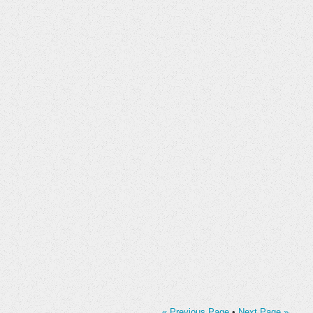
« Previous Page
•
Next Page »