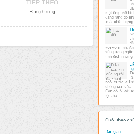
TIẾP THEO
nh
đá
Đúng hướng
một ông phê bìn
đáng răng do n
xuất chất lượng
Th
Ng
ch
đà
với vợ mình. Anh
súng trong ngăn
tình địch nhưng
Đi
ng
Tr
tộ
ngồi trước vị li
chồng con vừa 
Con có lỗi với a
tội cho…
Cười theo ch
Dân gian