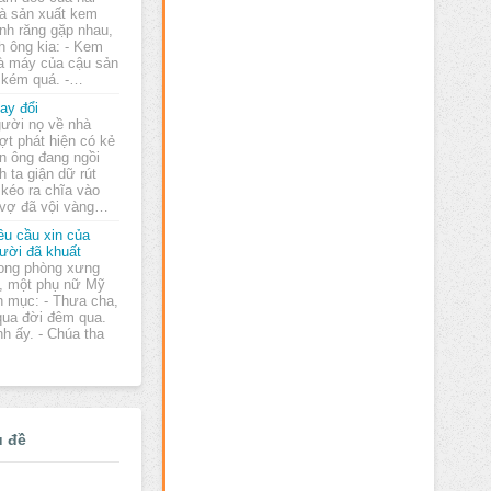
à sản xuất kem
nh răng gặp nhau,
h ông kia: - Kem
hà máy của cậu sản
 kém quá. -…
ay đổi
ười nọ về nhà
ợt phát hiện có kẻ
n ông đang ngồi
 ta giận dữ rút
 kéo ra chĩa vào
 vợ đã vội vàng…
ều cầu xin của
ười đã khuất
ong phòng xưng
i, một phụ nữ Mỹ
nh mục: - Thưa cha,
qua đời đêm qua.
nh ấy. - Chúa tha
ủ đề