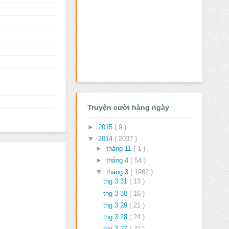
Truyện cười hàng ngày
►
2015
( 9 )
▼
2014
( 2037 )
►
tháng 11
( 1 )
►
tháng 4
( 54 )
▼
tháng 3
( 1982 )
thg 3 31
( 13 )
thg 3 30
( 16 )
thg 3 29
( 21 )
thg 3 28
( 24 )
thg 3 27
( 23 )