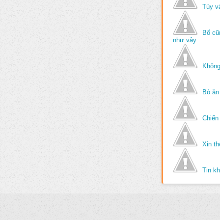
Tùy v
Bố cũ
như vậy
Không
Bỏ ăn
Chiến 
Xin t
Tin k