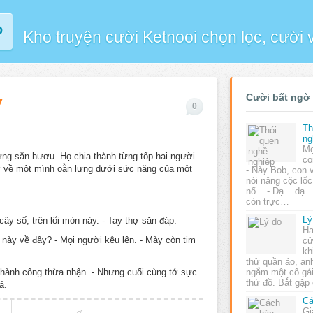
P
Kho truyện cười Ketnooi chọn lọc, cười
y
Cười bất ngờ
0
Th
ng
Mẹ
ừng săn hươu. Họ chia thành từng tốp hai người
co
rở về một mình oằn lưng dưới sức nặng của một
- Này Bob, con
nói năng cộc lố
nổ... - Dạ... dạ.
còn trực…
Lý
cây số, trên lối mòn này. - Tay thợ săn đáp.
Ha
này về đây? - Mọi người kêu lên. - Mày còn tim
cử
kh
thử quần áo, an
thành công thừa nhận. - Nhưng cuối cùng tớ sực
ngắm một cô gá
thử đồ. Bắt gặ
ả.
Cá
Gi