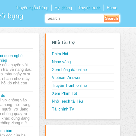
Truyện ngẫu hứng
Vợ chồng
Truyện tranh
Home
 vỡ bụng
Nhà Tài trợ
Phim Hài
ói quen nghề
hiệp
Nhạc vàng
 nói chuyện với
n trai về nàng dâu:
Xem bóng đá online
 vợ mày ngày xưa
Vietnam Answer
c, nhanh như máy
.. hồi đó nhà con
Truyên Tranh online
Xem Phim Tot
 do
i vợ chồng vào
Nhờ leech tài liệu
a hàng thời trang,
i người vợ đang
Tài chính Tv
h chồng quay ra
i khác cũng đang
p chồng đang mê…
ch bán
ám đốc của hai