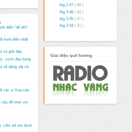
thg 3 07
( 48 )
thg 3 06
( 49 )
thg 3 05
( 47 )
:
thg 3 04
( 31 )
inh điển "để đời"
i kinh điển nhất
i có giải đáp.
Giai điệu quê hương
i...cười đau bụng
i về động vật và
về các vị Vua của
 câu đố mẹo vui
đê, cấm trẻ em dưới