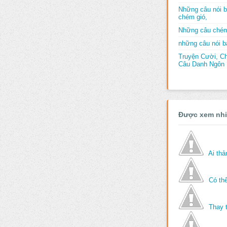
Những câu nói b
chém gió,
Những câu chém
những câu nói bấ
Truyện Cười, C
Câu Danh Ngôn B
Được xem nh
Ai th
Có thể
Thay 