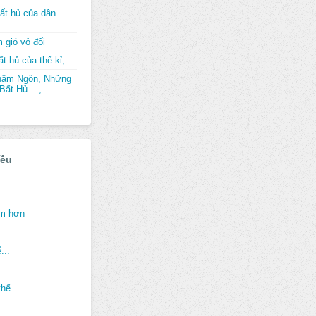
ất hủ của dân
 gió vô đối
t hủ của thế kỉ,
hâm Ngôn, Những
ất Hủ ...,
iều
ảm hơn
...
thế