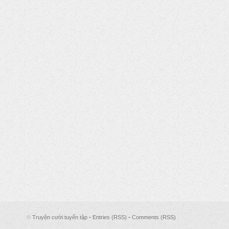
©
Truyện cười tuyển tập
•
Entries (RSS)
•
Comments (RSS)