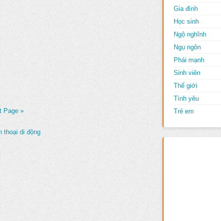
Gia đình
Học sinh
Ngộ nghĩnh
Ngụ ngôn
Phái mạnh
Sinh viên
Thế giới
Tình yêu
t Page »
Trẻ em
 thoại di động