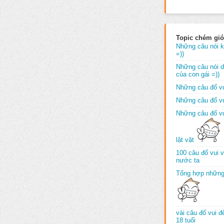
Topic chém gió
Những câu nói k
=))
Những câu nói dố
của con gái =))
Những câu đố vu
Những câu đố vu
Những câu đố vu
lặt vặt
100 câu đố vui 
nước ta
Tổng hợp những
vài câu đố vui 
18 tuổi