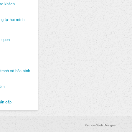
ào khách
ng tự hỏi mình
 quen
tranh và hòa bình
hêm
hẩn cấp
Ketnooi Web Designer