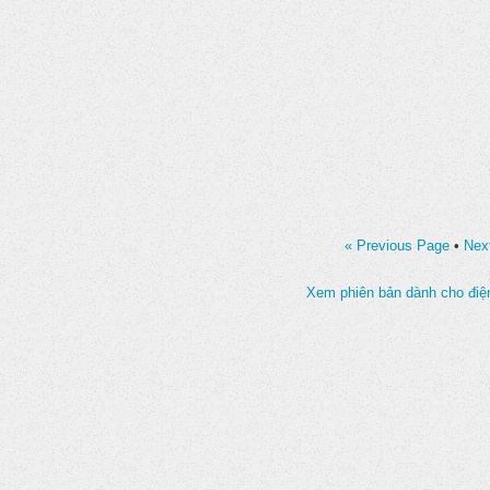
« Previous Page
•
Nex
Xem phiên bản dành cho điện