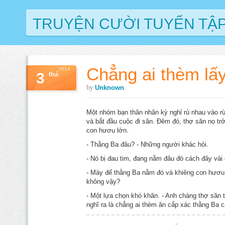
TRUYỆN CƯỜI TUYỂN TẬ
Chẳng ai thèm lấ
2014
3
thá
by
Unknown
Một nhóm bạn thân nhân kỳ nghỉ rủ nhau vào r
và bắt đầu cuộc đi săn. Đêm đó, thợ săn nọ t
con hươu lớn.
- Thằng Ba đâu? - Những người khác hỏi.
- Nó bị đau tim, đang nằm đâu đó cách đây vài 
- Mày để thằng Ba nằm đó và khiêng con hươu 
không vậy?
- Một lựa chọn khó khăn. - Anh chàng thợ săn 
nghĩ ra là chẳng ai thèm ăn cắp xác thằng Ba c