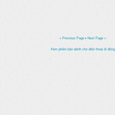
« Previous Page
•
Next Page »
Xem phiên bản dành cho điện thoại di động