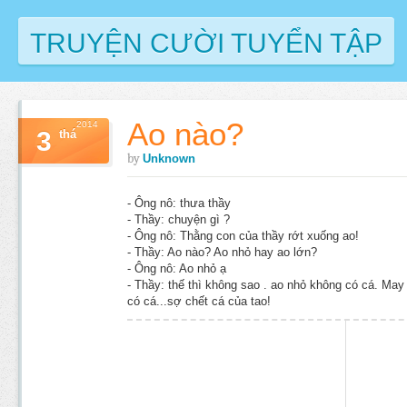
TRUYỆN CƯỜI TUYỂN TẬP
Ao nào?
2014
3
thá
by
Unknown
- Ông nô: thưa thầy
- Thầy: chuyện gì ?
- Ông nô: Thằng con của thầy rớt xuống ao!
- Thầy: Ao nào? Ao nhỏ hay ao lớn?
- Ông nô: Ao nhỏ ạ
- Thầy: thế thì không sao . ao nhỏ không có cá. May
có cá...sợ chết cá của tao!