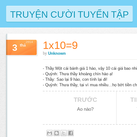
TRUYỆN CƯỜI TUYỂN TẬP
1x10=9
2014
3
thá
by
Unknown
- Thầy:Một cái bánh giá 1 hào, vậy 10 cái giá bao nhi
- Quỷnh: Thưa thầy khoảng chín hào ạ!
- Thầy: Sao lại 9 hào, con tính lại đi!
- Quỷnh: Thưa thầy, tại vì mua nhiều…họ bớt tiền ch
TRƯỚC
T
Ao nào?