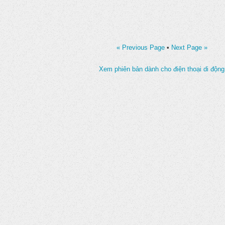
« Previous Page
•
Next Page »
Xem phiên bản dành cho điện thoại di động