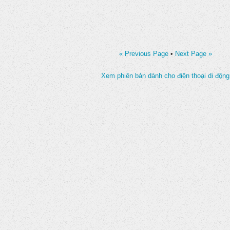
« Previous Page
•
Next Page »
Xem phiên bản dành cho điện thoại di động