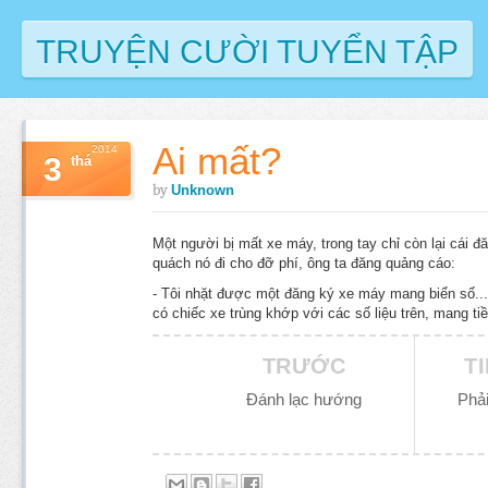
TRUYỆN CƯỜI TUYỂN TẬP
Ai mất?
2014
3
thá
by
Unknown
Một người bị mất xe máy, trong tay chỉ còn lại cái đ
quách nó đi cho đỡ phí, ông ta đăng quảng cáo:
- Tôi nhặt được một đăng ký xe máy mang biển số...,
có chiếc xe trùng khớp với các số liệu trên, mang tiề
TRƯỚC
T
Đánh lạc hướng
Phả