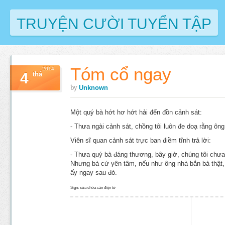
TRUYỆN CƯỜI TUYỂN TẬP
Tóm cổ ngay
2014
4
thá
by
Unknown
Một quý bà hớt hơ hớt hải đến đồn cảnh sát:
- Thưa ngài cảnh sát, chồng tôi luôn đe doạ rằng ông
Viên sĩ quan cảnh sát trực ban điềm tĩnh trả lời:
- Thưa quý bà đáng thương, bây giờ, chúng tôi chưa
Nhưng bà cứ yên tâm, nếu như ông nhà bắn bà thật,
ấy ngay sau đó.
Sign: sửa chữa cân điện tử