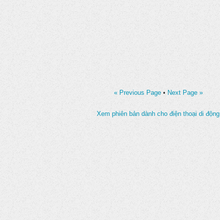
« Previous Page
•
Next Page »
Xem phiên bản dành cho điện thoại di động