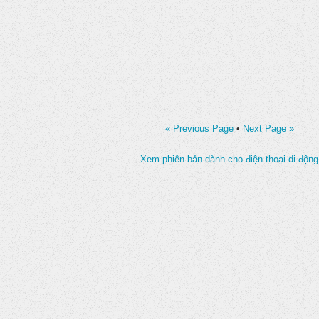
« Previous Page
•
Next Page »
Xem phiên bản dành cho điện thoại di động