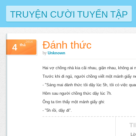
TRUYỆN CƯỜI TUYỂN TẬP
Đánh thức
2014
4
thá
by
Unknown
Hai vợ chồng nhà kia cãi nhau, giận nhau, không ai n
Trước khi đi ngủ, người chồng viết một mảnh giấy 
- "Sáng mai đánh thức tôi dậy lúc 5h, tôi có việc qua
Hôm sau người chồng thức dậy lúc 7h.
Ông ta tìm thấy một mảnh giấy ghi:
- "5h rồi, dậy đi".
T
Lờ