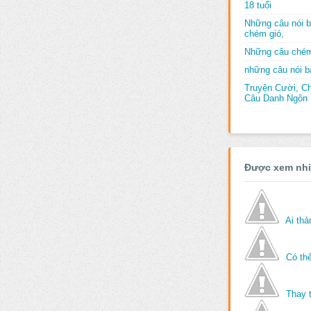
18 tuổi
Những câu nói b
chém gió,
Những câu chém
những câu nói bấ
Truyện Cười, C
Câu Danh Ngôn B
Được xem nh
Ai th
Có thể
Thay 