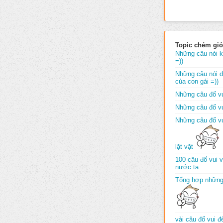
Topic chém gió
Những câu nói k
=))
Những câu nói dố
của con gái =))
Những câu đố vu
Những câu đố vu
Những câu đố vu
lặt vặt
100 câu đố vui 
nước ta
Tổng hợp những
vài câu đố vui 