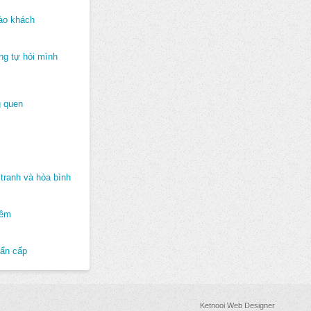
ào khách
ng tự hỏi mình
 quen
tranh và hòa bình
hêm
hẩn cấp
Ketnooi Web Designer