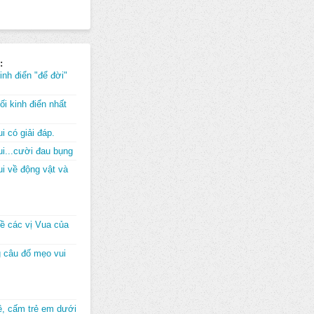
:
inh điển "để đời"
i kinh điển nhất
i có giải đáp.
i...cười đau bụng
i về động vật và
về các vị Vua của
 câu đố mẹo vui
đê, cấm trẻ em dưới