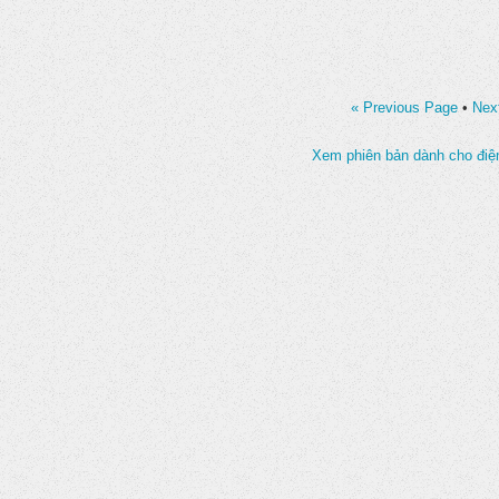
« Previous Page
•
Nex
Xem phiên bản dành cho điện