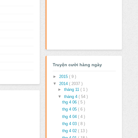
Truyện cười hàng ngày
►
2015
( 9 )
▼
2014
( 2037 )
►
tháng 11
( 1 )
▼
tháng 4
( 54 )
thg 4 06
( 5 )
thg 4 05
( 6 )
thg 4 04
( 4 )
thg 4 03
( 8 )
thg 4 02
( 13 )
thg 4 01
( 18 )