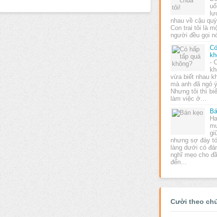
uố
lư
nhau về cậu quý
Con trai tôi là m
người đều gọi n
Có
kh
- 
kh
vừa biết nhau k
mà anh đã ngỏ ý 
Nhưng tôi thì biế
làm việc ở…
Bá
Ha
mu
gi
nhưng sợ đày tớ
làng dưới có đ
nghĩ mẹo cho đầ
đến…
Cười theo ch