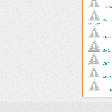
Tùy v
Bố cũ
như vậy
Không
Bỏ ăn
Chiến 
Xin t
Tin k