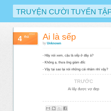
TRUYỆN CƯỜI TUYỂN TẬ
Ai là sếp
2014
4
thá
by
Unknown
- Hãy nói xem, cậu là sếp ở đây à?
- Không ạ, thưa ông giám đốc
- Vậy tại sao lại nói những cái nhảm nhí vậy?
TRƯỚC
Ai lấy được vợ đẹp