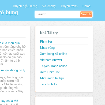
Truyện ngẫu hứng
Vợ chồng
Truyện tranh
Home
 vỡ bụng
Nhà Tài trợ
Phim Hài
á của món quà
n trộm tặng cho bồ
Nhạc vàng
a hắn chiếc nhẫn
ý, cô này suýt xoa
Xem bóng đá online
uá! Nó có giá bao
Vietnam Answer
 7 năm tù và bị
 tài…
Truyên Tranh online
 muộn không có lý
Xem Phim Tot
uya, hai ông ngồi
Nhờ leech tài liệu
quầy rượu nói
: - Chả lẽ vợ ông
Tài chính Tv
gì khi ông về
hông có vợ. - Vậy
, lạy chúa tôi!
n quý bà ngồi