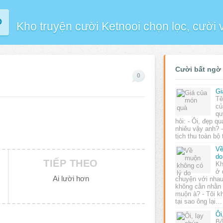
P
Kho truyện cười Ketnooi chọn lọc, cười
Cười bất ngờ
0
Gi
Tê
củ
qu
hỏi: - Ôi, đẹp q
nhiêu vậy anh? -
tịch thu toàn bộ
Về
do
TIẾP THEO
Kh
ở 
Ai lười hơn
chuyện với nhau
không cằn nhằn 
muộn à? - Tôi k
tại sao ông lại…
Ôi
Bố