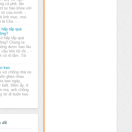
ng cà phê, lần
ợt tự hào khoe với
 tử của mình: -
ột linh mục, mọi
ó là Cha. -…
 hấp tấp quá
ông?
Có hấp tấp quá
ông? Chúng ta
hông được bao lâu
cầu hôn tôi rồi... -
t cô rõ lắm. Tôi
n kẹo
i vợ chồng nhà nọ
ốn ghẹo nhau
ữa ban ngày,
 biết. Hôm ấy, ở
ám ma, anh chồng
y tớ đi buôn kẹo
ủ đề