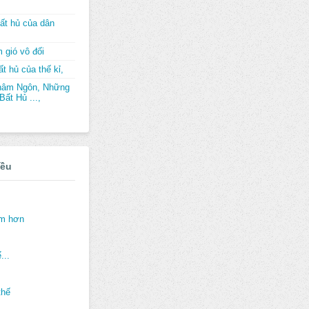
ất hủ của dân
 gió vô đối
t hủ của thế kỉ,
hâm Ngôn, Những
ất Hủ ...,
iều
ảm hơn
...
thế