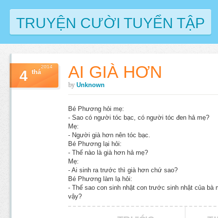
TRUYỆN CƯỜI TUYỂN TẬP
AI GIÀ HƠN
2014
4
thá
by
Unknown
Bé Phương hỏi mẹ:
- Sao có người tóc bạc, có người tóc đen hả mẹ?
Mẹ:
- Người già hơn nên tóc bạc.
Bé Phương lại hỏi:
- Thế nào là già hơn hả mẹ?
Mẹ:
- Ai sinh ra trước thì già hơn chứ sao?
Bé Phương làm lạ hỏi:
- Thế sao con sinh nhật con trước sinh nhật của bà m
vậy?