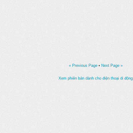
« Previous Page
•
Next Page »
Xem phiên bản dành cho điện thoại di động