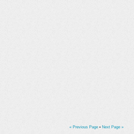
« Previous Page
•
Next Page »