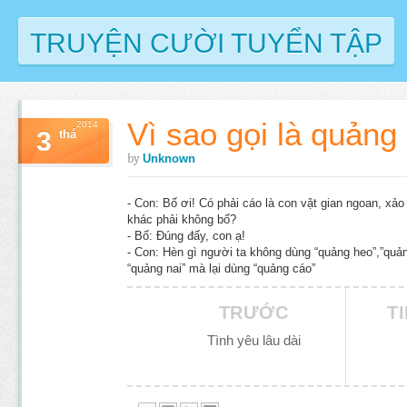
TRUYỆN CƯỜI TUYỂN TẬP
Vì sao gọi là quảng
2014
3
thá
by
Unknown
- Con: Bố ơi! Có phải cáo là con vật gian ngoan, xảo
khác phải không bố?
- Bố: Đúng đấy, con ạ!
- Con: Hèn gì người ta không dùng “quảng heo”,”quả
“quảng nai” mà lại dùng “quảng cáo”
TRƯỚC
T
Tình yêu lâu dài