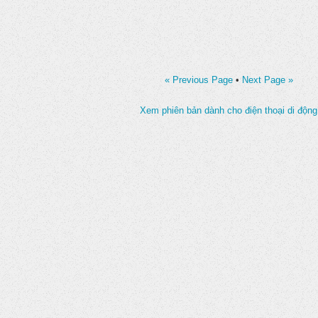
« Previous Page
•
Next Page »
Xem phiên bản dành cho điện thoại di động