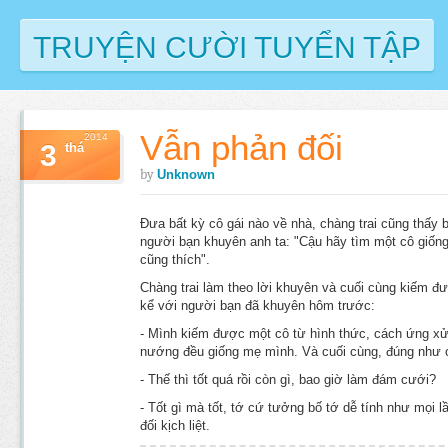
TRUYỆN CƯỜI TUYỂN TẬP
Vẫn phản đối
2014
3
thá
by
Unknown
Đưa bất kỳ cô gái nào về nhà, chàng trai cũng thấy
người bạn khuyên anh ta: "Cậu hãy tìm một cô giống
cũng thích".
Chàng trai làm theo lời khuyên và cuối cùng kiếm đ
kể với người bạn đã khuyên hôm trước:
- Mình kiếm được một cô từ hình thức, cách ứng xử
nướng đều giống mẹ mình. Và cuối cùng, đúng như cậ
- Thế thì tốt quá rồi còn gì, bao giờ làm đám cưới?
- Tốt gì mà tốt, tớ cứ tưởng bố tớ dễ tính như mọi lầ
đối kịch liệt.