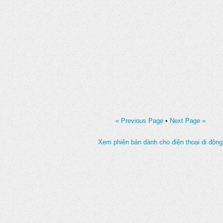
« Previous Page
•
Next Page »
Xem phiên bản dành cho điện thoại di động