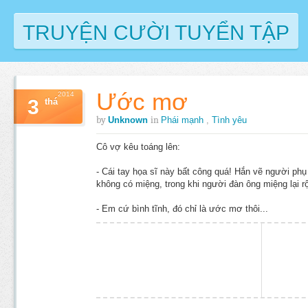
TRUYỆN CƯỜI TUYỂN TẬP
Ước mơ
2014
3
thá
by
in
Unknown
Phái mạnh
,
Tình yêu
Cô vợ kêu toáng lên:
- Cái tay họa sĩ này bất công quá! Hắn vẽ người phụ 
không có miệng, trong khi người đàn ông miệng lại r
- Em cứ bình tĩnh, đó chỉ là ước mơ thôi...