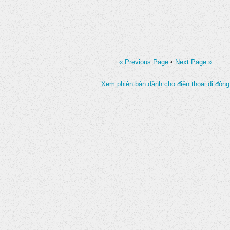
« Previous Page
•
Next Page »
Xem phiên bản dành cho điện thoại di động