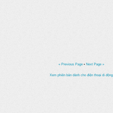
« Previous Page
•
Next Page »
Xem phiên bản dành cho điện thoại di động