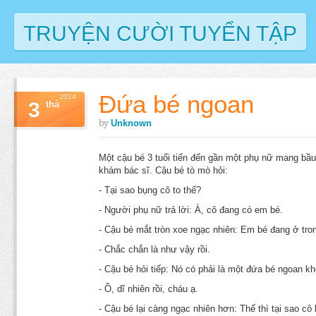
TRUYỆN CƯỜI TUYỂN TẬP
Đứa bé ngoan
2014
3
thá
by
Unknown
Một cậu bé 3 tuổi tiến đến gần một phụ nữ mang bầu
khám bác sĩ. Cậu bé tò mò hỏi:
- Tại sao bụng cô to thế?
- Người phụ nữ trả lời: À, cô đang có em bé.
- Cậu bé mắt tròn xoe ngạc nhiên: Em bé đang ở tro
- Chắc chắn là như vậy rồi.
- Cậu bé hỏi tiếp: Nó có phải là một đứa bé ngoan k
- Ồ, dĩ nhiên rồi, cháu ạ.
- Cậu bé lại càng ngạc nhiên hơn: Thế thì tại sao cô