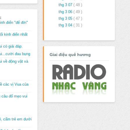
thg 3 07
( 48 )
thg 3 06
( 49 )
:
thg 3 05
( 47 )
inh điển "để đời"
thg 3 04
( 31 )
i kinh điển nhất
i có giải đáp.
i...cười đau bụng
Giai điệu quê hương
i về động vật và
về các vị Vua của
 câu đố mẹo vui
đê, cấm trẻ em dưới