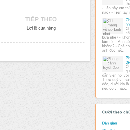
th
- Lần này em th
nào? - Trên tay
TIẾP THEO
Ch
nh
Lời lẽ của nàng
Ch
să
bữa nhé? - Khôn
làm rồi. - Anh c
không? - Chả có
anh đọc hết…
Ph
đẹ
Ở 
qu
dẫn viên nói với
Thưa quý vị, sư
dốc, dưới kia l
nếu có vị nào…
Cười theo ch
Dân gian