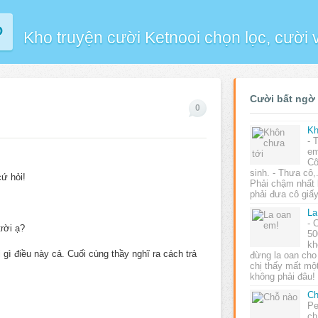
P
Kho truyện cười Ketnooi chọn lọc, cười
Cười bất ngờ
0
Kh
- 
em
Cô
sinh. - Thưa cô,.
ứ hỏi!
Phải chậm nhất 
phải đưa cô gi
La
- 
trời ạ?
50
kh
 gì điều này cả. Cuối cùng thầy nghĩ ra cách trả
đừng la oan cho 
chị thấy mất mộ
không phải đâu!
Ch
Pe
ch