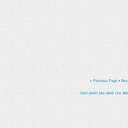
« Previous Page
•
Nex
Xem phiên bản dành cho điện