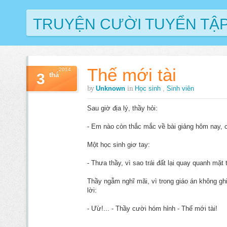
TRUYỆN CƯỜI TUYỂN TẬ
Thế mới tài
2014
3
thá
by
in
Unknown
Học sinh
,
Sinh viên
Sau giờ địa lý, thầy hỏi:
- Em nào còn thắc mắc về bài giảng hôm nay, c
Một học sinh giơ tay:
- Thưa thầy, vì sao trái đất lại quay quanh mặt 
Thầy ngẫm nghĩ mãi, vì trong giáo án không ghi
lời:
- Ưừ!... - Thầy cười hóm hỉnh - Thế mới tài!