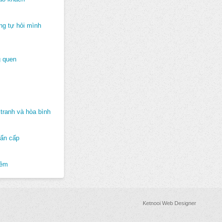
ng tự hỏi mình
 quen
tranh và hòa bình
hẩn cấp
hêm
Ketnooi Web Designer