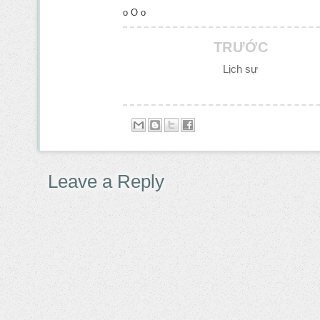
o O o
TRƯỚC
Lịch sự
Leave a Reply