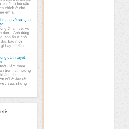
ứ ba. Y tá hỏi cậu:
ích chích ở chỗ
 mẹ em ạ!
ỉ mang về sự lạnh
ạt
ồng đi làm về, vợ
n đón: - Anh dùng
g, anh ăn ở chỗ
ó đọc báo mới
 gì hay ho đâu,
ong cảnh tuyệt
p
một điểm tham
an trên núi, hướng
 khách du lịch: -
ờn núi ở đây rất
à vực sâu, nhưng
ủ đề