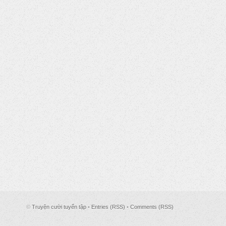
©
Truyện cười tuyển tập
•
Entries (RSS)
•
Comments (RSS)