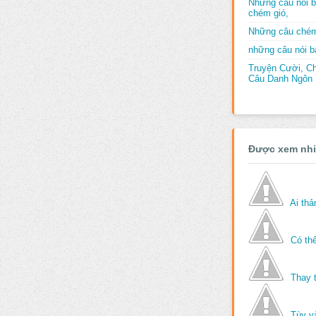
Những câu nói b
chém gió,
Những câu chém
những câu nói bấ
Truyện Cười, C
Câu Danh Ngôn B
Được xem nh
Ai th
Có thể
Thay 
Tùy v