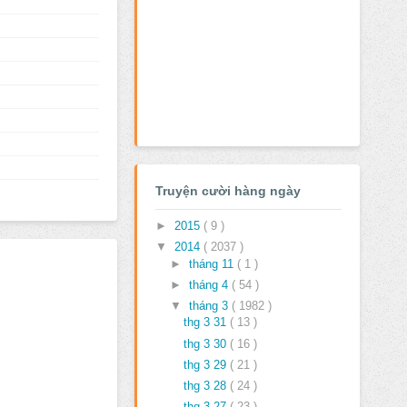
Truyện cười hàng ngày
►
2015
( 9 )
▼
2014
( 2037 )
►
tháng 11
( 1 )
►
tháng 4
( 54 )
▼
tháng 3
( 1982 )
thg 3 31
( 13 )
thg 3 30
( 16 )
thg 3 29
( 21 )
thg 3 28
( 24 )
thg 3 27
( 23 )