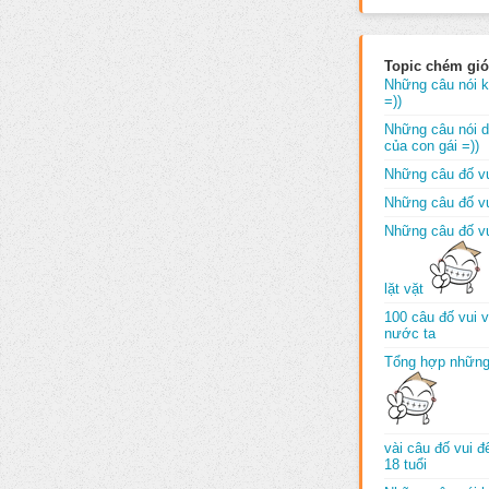
Topic chém gió
Những câu nói k
=))
Những câu nói dố
của con gái =))
Những câu đố vu
Những câu đố vu
Những câu đố vu
lặt vặt
100 câu đố vui 
nước ta
Tổng hợp những
vài câu đố vui 
18 tuổi