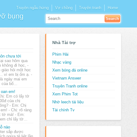
Truyện ngẫu hứng
Vợ chồng
Truyện tranh
Home
 vỡ bụng
Nhà Tài trợ
Phim Hài
ôn chưa tới
Tại sao hôm qua
Nhạc vàng
 không đi học, -
 giáo hỏi một học
Xem bóng đá online
.. vì em bị ốm ạ. -
Vietnam Answer
là ngày mai em
ấy của bố…
Truyên Tranh online
 oan em!
Xem Phim Tot
Chị: Em có lấy tờ
00đ của chị
Nhờ leech tài liệu
ông? - Em: Chị
em! - Chị: rõ ràng
Tài chính Tv
t tờ mà! - Em:
 em chỉ lấy tờ…
ỗ nào
ter sắp được
ích ngừa tê liệt lần