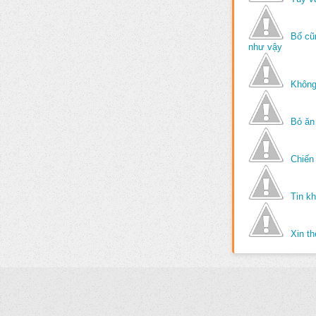
Bố cũ
như vậy
Không
Bỏ ăn
Chiến 
Tin k
Xin t