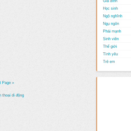
Gia đình
Học sinh
Ngộ nghĩnh
Ngụ ngôn
Phái mạnh
Sinh viên
Thế giới
Tình yêu
Trẻ em
t Page »
 thoại di động