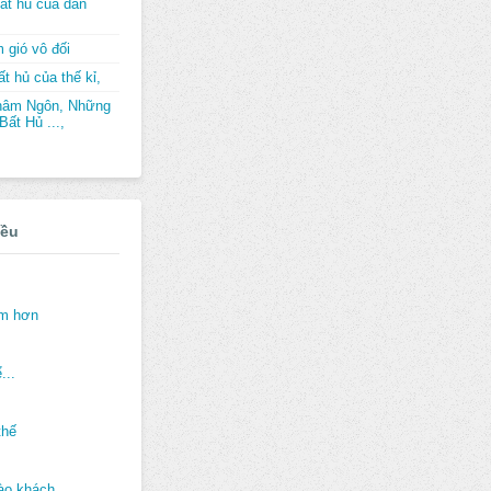
ất hủ của dân
 gió vô đối
t hủ của thế kỉ,
hâm Ngôn, Những
ất Hủ ...,
iều
ảm hơn
...
thế
ào khách