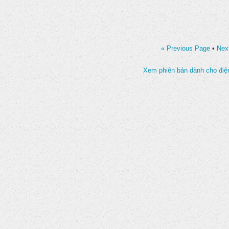
« Previous Page
•
Nex
Xem phiên bản dành cho điện