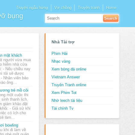
Truyện ngẫu hứng
Vợ chồng
Truyện tranh
Home
 vỡ bụng
Nhà Tài trợ
Phim Hài
n mặt khách
t người vừa mua
Nhạc vàng
o hiểm nhà cửa
i: - Nếu chiều nay
Xem bóng đá online
thì tôi sẽ được
Vietnam Answer
 - Nhân viên bảo
 vào ông…
Truyên Tranh online
ương trẻ mồ côi
Xem Phim Tot
ong một cuộc thi
 sinh thanh lịch,
Nhờ leech tài liệu
n giám khảo đặt
khôi: - Giả sử khi
Tài chính Tv
việc có ích cho
m sẽ làm…
ơi bowling
u khi đi làm về
hn ghé một quán