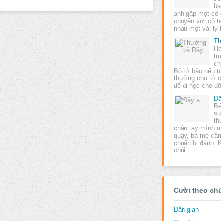
ba
anh gặp một cô g
chuyện với cô t
nhau một vài ly 
Th
Ha
tr
ch
Bố tớ bảo nếu tớ
thưởng cho tớ c
để đi học cho đ
Đâ
Bé
sứ
th
chân tay mình 
quậy, bà mẹ cầ
chuẩn bị đánh. K
chùi…
Cười theo ch
Dân gian