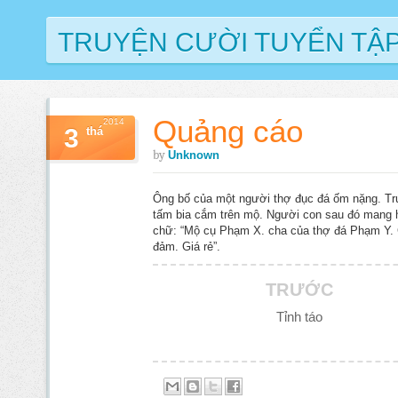
TRUYỆN CƯỜI TUYỂN TẬ
Quảng cáo
2014
3
thá
by
Unknown
Ông bố của một người thợ đục đá ốm nặng. Tr
tấm bia cắm trên mộ. Người con sau đó mang h
chữ: “Mộ cụ Phạm X. cha của thợ đá Phạm Y. C
đảm. Giá rẻ”.
TRƯỚC
Tỉnh táo