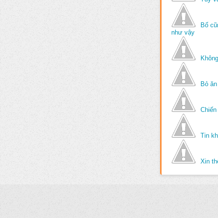
Bố cũ
như vậy
Không
Bỏ ăn
Chiến 
Tin k
Xin t