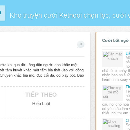
P
Kho truyện cười Ketnooi chọn lọc, cười
Cười bất ngờ
0
Dằ
Mộ
bả
ước khi qua đời, ông dặn người con khắc một
hỏ
ết tâm huyết khắc một tấm bia thật đẹp với dòng
nhà tôi bị cháy 
nhận bao nhiêu?
huyên khắc bia mộ, đục cối đá, cối xay bột. Bảo
hiểm nhìn xoáy
Th
Tr
TIẾP THEO
nữ
ba
Hiểu Luật
câu hỏi cho hoa 
có yêu cầu làm 
thiếu nhi thì e
Ch
Sa
Jo