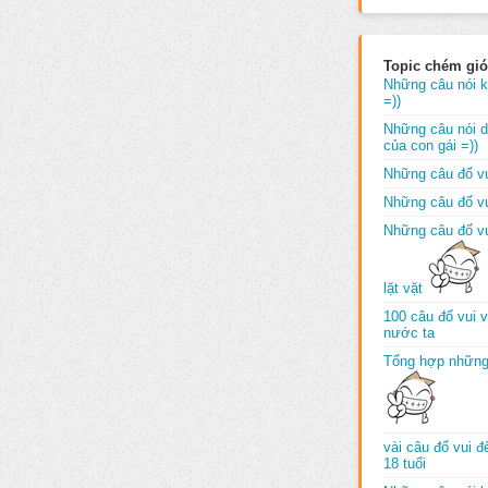
Topic chém gió
Những câu nói k
=))
Những câu nói dố
của con gái =))
Những câu đố vu
Những câu đố vu
Những câu đố vu
lặt vặt
100 câu đố vui 
nước ta
Tổng hợp những
vài câu đố vui 
18 tuổi