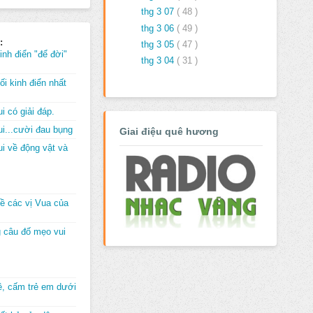
thg 3 07
( 48 )
thg 3 06
( 49 )
:
thg 3 05
( 47 )
inh điển "để đời"
thg 3 04
( 31 )
i kinh điển nhất
i có giải đáp.
i...cười đau bụng
Giai điệu quê hương
i về động vật và
về các vị Vua của
 câu đố mẹo vui
đê, cấm trẻ em dưới