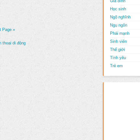
Gia đình
Học sinh
Ngộ nghĩnh
Ngụ ngôn
t Page »
Phái mạnh
Sinh viên
 thoại di động
Thế giới
Tình yêu
Trẻ em