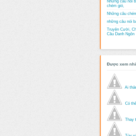
Những câu nói b
chém gió,
Những câu chém
những câu nói bấ
Truyện Cười, C
Câu Danh Ngôn B
Được xem nh
Ai th
Có thể
Thay 
Tùy v