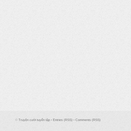
©
Truyện cười tuyển tập
•
Entries (RSS)
•
Comments (RSS)