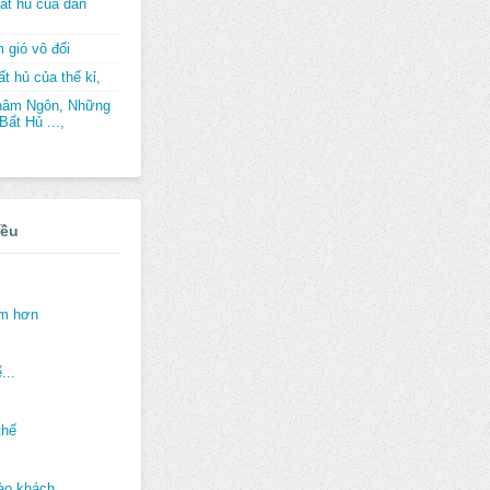
ất hủ của dân
 gió vô đối
t hủ của thế kỉ,
hâm Ngôn, Những
ất Hủ ...,
iều
ảm hơn
...
thế
ào khách