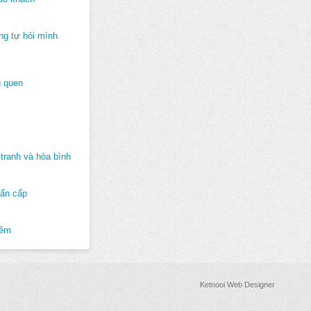
ng tự hỏi mình
 quen
tranh và hòa bình
hẩn cấp
hêm
Ketnooi Web Designer