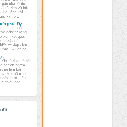
r gần nhà, ở đó
ái rất đẹp và bắt
a. Họ uống với
bia, và trò…
ưởng và Rầy
i thí sinh ngồi
ước cổng trường
ờ xem kết quả. -
 thi đậu sẽ
hiếc xe đạp điện
ỡ mệt... - Còn bố…
y ạ
 Kibi là đứa trẻ hết
c nghịch ngợm
ường làm bẩn
mẩy. Một hôm, bé
m cây thước lên
ibi thiểu não
ủ đề