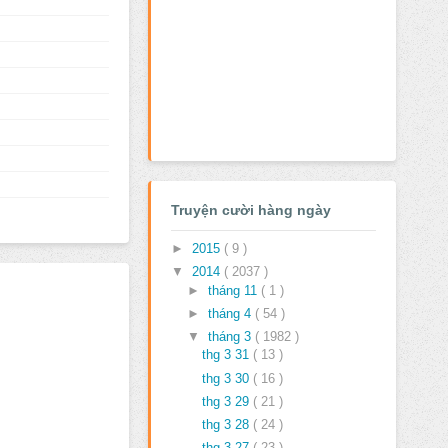
Truyện cười hàng ngày
►
2015
( 9 )
▼
2014
( 2037 )
►
tháng 11
( 1 )
►
tháng 4
( 54 )
▼
tháng 3
( 1982 )
thg 3 31
( 13 )
thg 3 30
( 16 )
thg 3 29
( 21 )
thg 3 28
( 24 )
thg 3 27
( 23 )