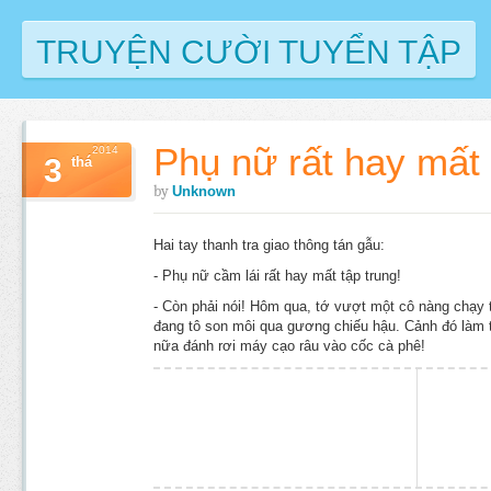
TRUYỆN CƯỜI TUYỂN TẬP
Phụ nữ rất hay mất 
2014
3
thá
by
Unknown
Hai tay thanh tra giao thông tán gẫu:
- Phụ nữ cầm lái rất hay mất tập trung!
- Còn phải nói! Hôm qua, tớ vượt một cô nàng chạy 
đang tô son môi qua gương chiếu hậu. Cảnh đó làm t
nữa đánh rơi máy cạo râu vào cốc cà phê!