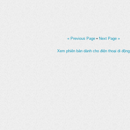
« Previous Page
•
Next Page »
Xem phiên bản dành cho điện thoại di động