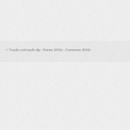
©
Truyện cười tuyển tập
•
Entries (RSS)
•
Comments (RSS)