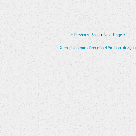
« Previous Page
•
Next Page »
Xem phiên bản dành cho điện thoại di động