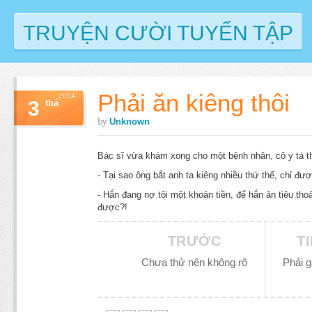
TRUYỆN CƯỜI TUYỂN TẬP
Phải ăn kiêng thôi
2014
3
thá
by
Unknown
Bác sĩ vừa khám xong cho một bệnh nhân, cô y tá t
- Tại sao ông bắt anh ta kiêng nhiều thứ thế, chỉ đượ
- Hắn đang nợ tôi một khoản tiền, để hắn ăn tiêu thoả
được?!
TRƯỚC
T
Chưa thử nên không rõ
Phải 