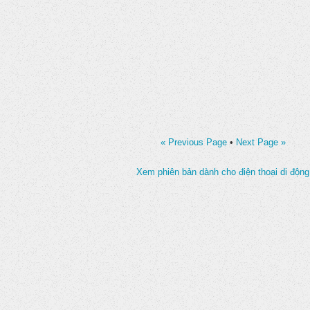
« Previous Page
•
Next Page »
Xem phiên bản dành cho điện thoại di động