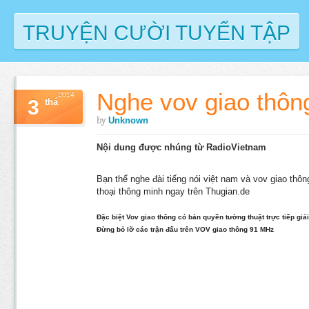
TRUYỆN CƯỜI TUYỂN TẬP
Nghe vov giao thông
2014
3
thá
by
Unknown
Nội dung được nhúng từ RadioVietnam
Bạn thể nghe đài tiếng nói việt nam và
vov giao thôn
thoại thông minh ngay trên Thugian.de
Đặc biệt Vov giao thông có bản quyền tường thuật trực tiếp gi
Đừng bỏ lỡ các trận đấu trên VOV giao thông 91 MHz