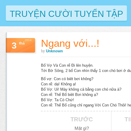
TRUYỆN CƯỜI TUYỂN TẬP
Ngang với...!
2014
3
thá
by
Unknown
Bố Vợ Và Con rể Đi lên huyện.
Tới Bờ Sông, 2 bố Con nhìn thấy 1 con chó bơi ở d
Bố vợ: Con có biêt bơi không?
Con rể: dạ! Không ạ!
Bố Vợ: Ui! Mày không cả bằng con chó nữa à?
Con rể: Thế Bố biêt Bơi không ạ?
Bố Vợ: Ta Có Chứ!
Con rể: Thế Bố cũng chỉ ngang Với Con Chó Thôi! h
TRƯỚC
T
Mặt gì?