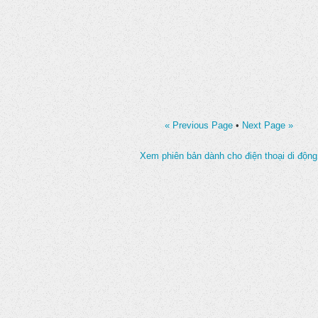
« Previous Page
•
Next Page »
Xem phiên bản dành cho điện thoại di động