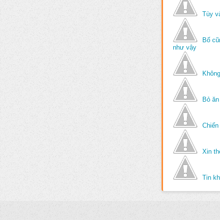
Tùy v
Bố cũ
như vậy
Không
Bỏ ăn
Chiến 
Xin t
Tin k