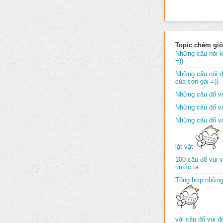
Topic chém gió
Những câu nói k
=))
Những câu nói dố
của con gái =))
Những câu đố vu
Những câu đố vu
Những câu đố vu
lặt vặt
100 câu đố vui 
nước ta
Tổng hợp những
vài câu đố vui 