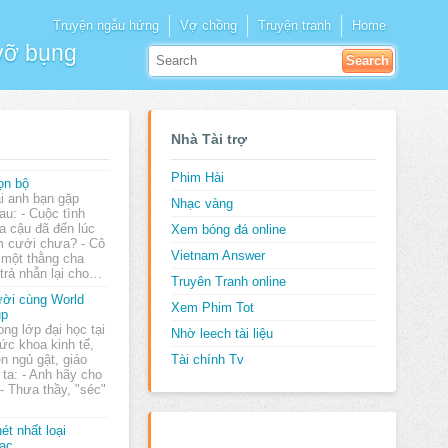
Truyện ngẫu hứng
Vợ chồng
Truyện tranh
Home
 vỡ bụng
Nhà Tài trợ
Phim Hài
ọn bộ
i anh bạn gặp
Nhạc vàng
au: - Cuộc tình
a cậu đã đến lúc
Xem bóng đá online
m cưới chưa? - Cô
Vietnam Answer
 một thằng cha
 trả nhẫn lại cho…
Truyên Tranh online
ời cùng World
Xem Phim Tot
up
ong lớp đại học tại
Nhờ leech tài liệu
ức khoa kinh tế,
n ngủ gật, giáo
Tài chính Tv
 ta: - Anh hãy cho
 - Thưa thầy, "séc"
ét nhất loại
ạc...