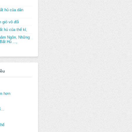
ất hủ của dân
 gió vô đối
t hủ của thế kỉ,
hâm Ngôn, Những
ất Hủ ...,
iều
ảm hơn
...
thế