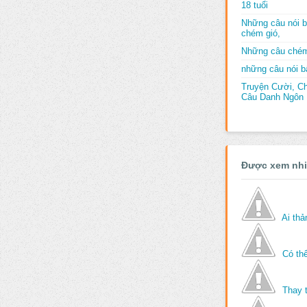
18 tuổi
Những câu nói b
chém gió,
Những câu chém
những câu nói bấ
Truyện Cười, C
Câu Danh Ngôn B
Được xem nh
Ai th
Có thể
Thay 