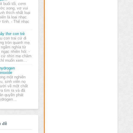
t buổi tối, cơm
ớc xong, vợ vui
Anh thích nhất loại
hiên là loại nhạc
ữ tình. - Thế nhạc
ây thơ con trẻ
u con trai cứ đi
ng tròn quanh mẹ
 ngắm nghía từ
ngạc nhiên hỏi: -
 cứ nhìn mẹ chăm
 chỉ muốn xem…
hydrogen
noxide
ong một nghiên
u, sinh viên nọ
ười về một chất
a tìm ra và đã
ản quyền phát
hydrogen…
ủ đề