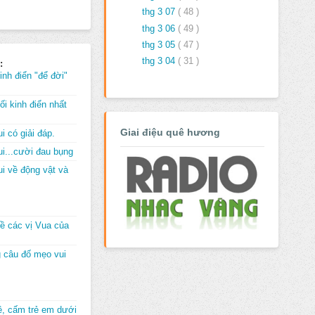
thg 3 07
( 48 )
thg 3 06
( 49 )
thg 3 05
( 47 )
thg 3 04
( 31 )
:
inh điển "để đời"
i kinh điển nhất
Giai điệu quê hương
i có giải đáp.
i...cười đau bụng
i về động vật và
về các vị Vua của
 câu đố mẹo vui
đê, cấm trẻ em dưới