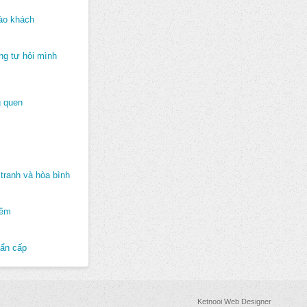
ào khách
ng tự hỏi mình
 quen
tranh và hòa bình
hêm
hẩn cấp
Ketnooi Web Designer