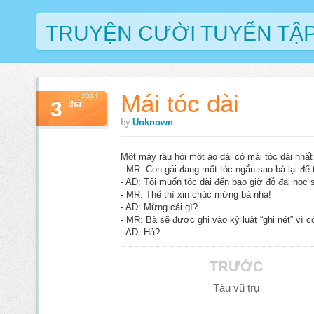
TRUYỆN CƯỜI TUYỂN TẬ
Mái tóc dài
2014
3
thá
by
Unknown
Một mày râu hỏi một áo dài có mái tóc dài nhất
- MR: Con gái đang mốt tóc ngắn sao bà lại để 
- AD: Tôi muốn tóc dài đến bao giờ đỗ đại học s
- MR: Thế thì xin chúc mừng bà nha!
- AD: Mừng cái gì?
- MR: Bà sẽ được ghi vào kỷ luật “ghi nét” vì có
- AD: Hả?
TRƯỚC
Tàu vũ trụ