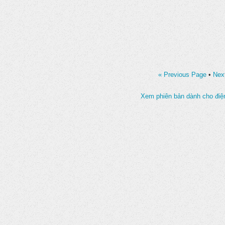
« Previous Page
•
Nex
Xem phiên bản dành cho điện