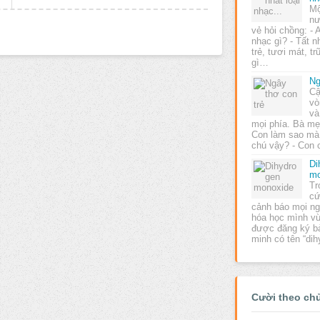
Mộ
nư
vẻ hỏi chồng: - 
nhạc gì? - Tất n
trẻ, tươi mát, tr
gì…
Ng
Cậ
vò
và
mọi phía. Bà mẹ 
Con làm sao mà
chú vậy? - Con
Di
mo
Tr
cứ
cảnh báo mọi ng
hóa học mình vừ
được đăng ký b
minh có tên “di
Cười theo ch