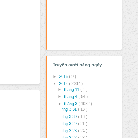
Truyện cười hàng ngày
►
2015
( 9 )
▼
2014
( 2037 )
►
tháng 11
( 1 )
►
tháng 4
( 54 )
▼
tháng 3
( 1982 )
thg 3 31
( 13 )
thg 3 30
( 16 )
thg 3 29
( 21 )
thg 3 28
( 24 )
thg 3 27
( 23 )