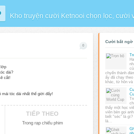
P
Kho truyện cười Ketnooi chọn lọc, cười
Cười bất ngờ
0
Tr
Ha
nh
 lớp
củ
tóc dài?
chyển thành đá
ấy đã chạy theo
ẽ cắt!
khác, từ hôn và
Cư
 mái tóc dài nhất thế giới đấy!
C
Tr
ch
thấy một học viê
viên bèn gọi anh
TIẾP THEO
biết "séc" là gì?
là…
Trong rạp chiếu phim
Gh
nh