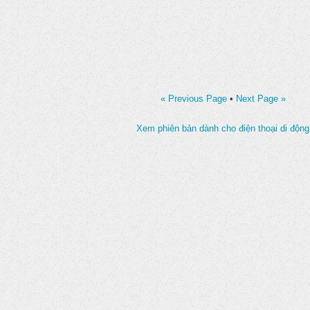
« Previous Page
•
Next Page »
Xem phiên bản dành cho điện thoại di động