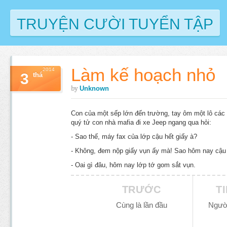
TRUYỆN CƯỜI TUYỂN TẬP
Làm kế hoạch nhỏ
2014
3
thá
by
Unknown
Con của một sếp lớn đến trường, tay ôm một lô các c
quý tử con nhà mafia đi xe Jeep ngang qua hỏi:
- Sao thế, máy fax của lớp cậu hết giấy à?
- Không, đem nộp giấy vụn ấy mà! Sao hôm nay cậu lạ
- Oai gì đâu, hôm nay lớp tớ gom sắt vụn.
TRƯỚC
T
Cùng là lần đầu
Ngườ