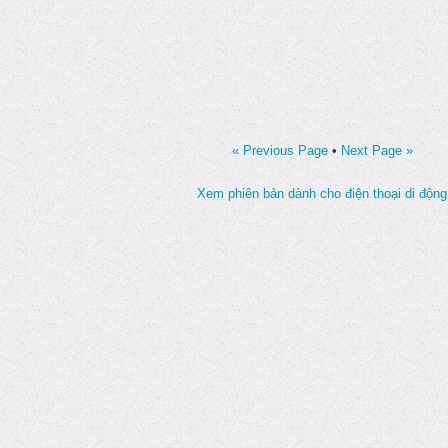
« Previous Page
•
Next Page »
Xem phiên bản dành cho điện thoại di động