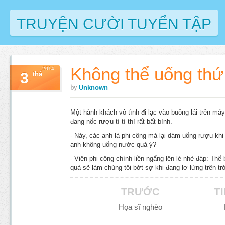
TRUYỆN CƯỜI TUYỂN TẬP
Không thể uống thứ
2014
3
thá
by
Unknown
Một hành khách vô tình đi lạc vào buồng lái trên máy 
đang nốc rượu tì tì thì rất bất bình.
- Này, các anh là phi công mà lại dám uống rượu kh
anh không uống nước quả ý?
- Viên phi công chính liền ngẩng lên lè nhè đáp: Th
quả sẽ làm chúng tôi bớt sợ khi đang lơ lửng trên tr
TRƯỚC
T
Họa sĩ nghèo