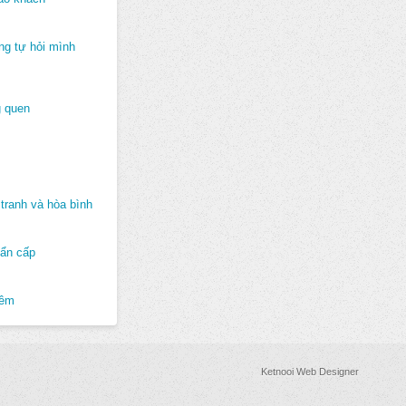
ng tự hỏi mình
 quen
tranh và hòa bình
hẩn cấp
hêm
Ketnooi Web Designer