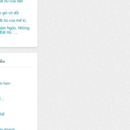
ất hủ của dân
 gió vô đối
t hủ của thế kỉ,
hâm Ngôn, Những
ất Hủ ...,
iều
ảm hơn
...
thế
ào khách