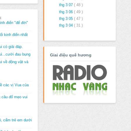
thg 3 07
( 48 )
thg 3 06
( 49 )
:
thg 3 05
( 47 )
inh điển "để đời"
thg 3 04
( 31 )
i kinh điển nhất
i có giải đáp.
i...cười đau bụng
Giai điệu quê hương
i về động vật và
về các vị Vua của
 câu đố mẹo vui
đê, cấm trẻ em dưới