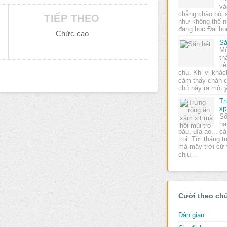
và
chẳng chào hỏi a
TIẾP THEO
như không thế nh
đang học Đại h
Chức cao
Să
Mộ
th
ti
chú. Khi vị khác
cảm thấy chán c
chú nảy ra một 
Tr
xị
Số
hạ
bàu, đìa ao... c
trọi. Tới tháng 
mà mây trời cứ 
chịu…
Cười theo ch
Dân gian