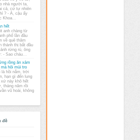
o nhà người ta,
i cả, cứ tự nhiên
ỉ ? - À, cậu ấy
ọc Khoa…
n hết
t anh chàng từ
ành phố lần đầu
ên về quê thăm
h thành thị bắt đầu
ảnh rừng rú, ông
ý: - Sao cháu…
ứng rồng ăn xảm
t mà hôi mùi tro
 là hồi nẳm, trời
n, hạn gì đến lung
ả xứ này khô hết
tư, tháng năm rồi
vần vũ hoài, không
ủ đề