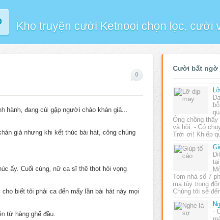
P
Kho truyện cười Ketnooi chọn lọc, cười
Cười bất ngờ
0
Lỡ
Đa
bỗ
nh hành, đang cúi gập người chào khán giả...
qu
Ông chồng thấy 
và hỏi: - Có chu
khán giả nhưng khi kết thúc bài hát, công chúng
Trời ơi! Khiếp
Gi
Đi
tạ
húc ấy. Cuối cùng, nữ ca sĩ thẽ thọt hỏi vọng
Mộ
Tom nhà số 7 ph
ma túy trong đốn
y cho biết tôi phải ca đến mấy lần bài hát này mọi
Chúng tôi sẽ đ
Ng
- 
lên từ hàng ghế đầu.
mà