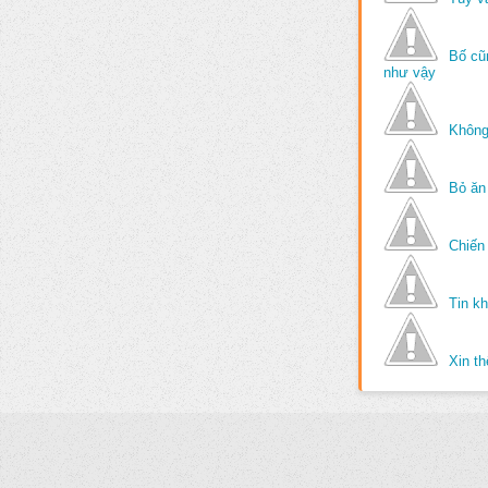
Bố cũ
như vậy
Không
Bỏ ăn
Chiến 
Tin k
Xin t