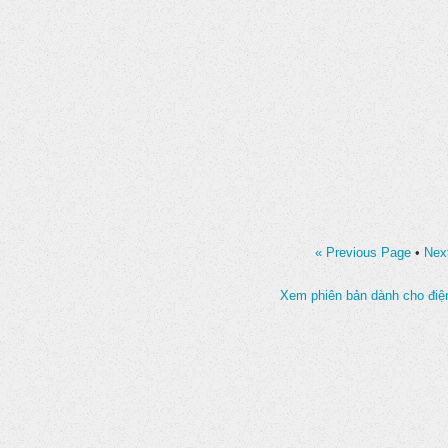
« Previous Page
•
Nex
Xem phiên bản dành cho điện