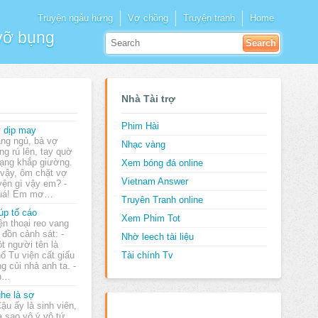
Truyện ngẫu hứng
Vợ chồng
Truyện tranh
Home
 vỡ bụng
Nhà Tài trợ
Phim Hài
 dịp may
ng ngủ, bà vợ
Nhạc vàng
ng rú lên, tay quờ
ạng khắp giường.
Xem bóng đá online
vậy, ôm chặt vợ
Vietnam Answer
yện gì vậy em? -
 quá! Em mơ…
Truyên Tranh online
úp tố cáo
Xem Phim Tot
ện thoại reo vang
i đồn cảnh sát: -
Nhờ leech tài liệu
t người tên là
ố Tu viện cất giấu
Tài chính Tv
g củi nhà anh ta. -
ến…
he là sợ
Cậu ấy là sinh viên,
 sao vô ý vô tứ,