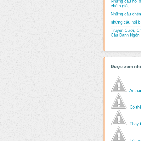
Những câu nói b
chém gió,
Những câu chém
những câu nói bấ
Truyện Cười, C
Câu Danh Ngôn B
Được xem nh
Ai th
Có thể
Thay 
Tùy v