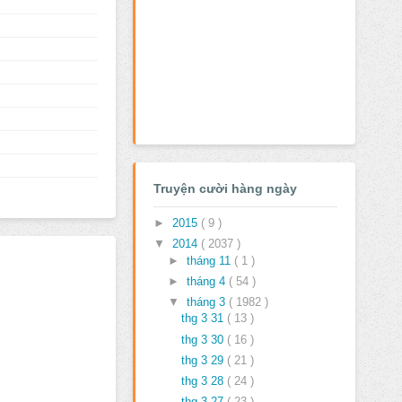
Truyện cười hàng ngày
►
2015
( 9 )
▼
2014
( 2037 )
►
tháng 11
( 1 )
►
tháng 4
( 54 )
▼
tháng 3
( 1982 )
thg 3 31
( 13 )
thg 3 30
( 16 )
thg 3 29
( 21 )
thg 3 28
( 24 )
thg 3 27
( 23 )