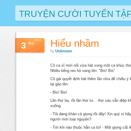
TRUYỆN CƯỜI TUYỂN TẬ
Hiểu nhầm
2014
3
thá
by
Unknown
Cô ca sĩ mới nổi vừa hát xong một ca khúc thị
Nhiều tiếng reo hò vang lên: "Bis! Bis"
Cô gái quyết định hát thêm lần nữa để chiều ý 
lại gào lên:
- Bis! Bis!
Lần thứ ba, rồi lần thứ tư... thứ sáu vẫn điệp k
xuống:
- Tôi đang khản cả giọng rồi đây! Xin quý vị hã
người mới toại nguyện?
- Tới khi nào thuộc hẳn ca từ! - Một giọng cất 