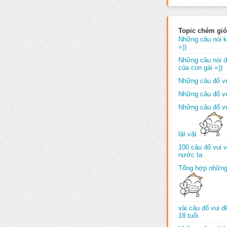
Topic chém gió
Những câu nói k
=))
Những câu nói dố
của con gái =))
Những câu đố vu
Những câu đố vu
Những câu đố vu
lặt vặt
100 câu đố vui 
nước ta
Tổng hợp những
vài câu đố vui 
18 tuổi