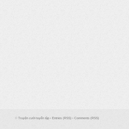
©
Truyện cười tuyển tập
•
Entries (RSS)
•
Comments (RSS)