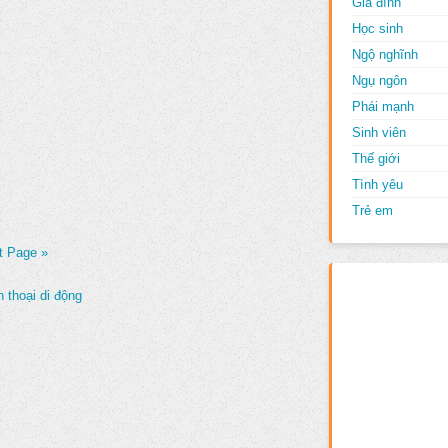
Gia đình
Học sinh
Ngộ nghĩnh
Ngụ ngôn
Phái mạnh
Sinh viên
Thế giới
Tình yêu
Trẻ em
t Page »
 thoại di động