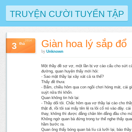
TRUYỆN CƯỜI TUYỂN TẬP
Giàn hoa lý sắp đổ
2014
3
thá
by
Unknown
Một thầy đề sợ vợ, một lần bị vợ cào cấu cho sứt c
đường, quan huyện thấy mới hỏi:
- Sao mặt thầy lại xây xát cả ra thế?
Thấy đề thưa:
- Bẩm, chiều hôm qua con ngồi chơi hóng mát, cái gi
suýt nữa thì khốn.
Quan không tin hỏi lại:
- Thầy dối tôi. Chắc hôm qua vợ thầy lại cào cho th
thật đi, rồi tôi sai mấy tên lệ ra lôi cổ nó vào đây. cá
thay, không thì được đằng chân lên đằng đầu cho m
Không ngờ quan bà đứng trong tư thế nghe thấy qua
hầm bước ra.
Quan ông thấy bóng quan bà líu cả lưỡi lại, bảo thầy