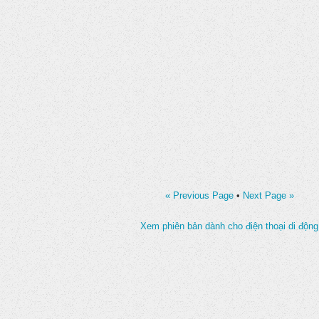
« Previous Page
•
Next Page »
Xem phiên bản dành cho điện thoại di động