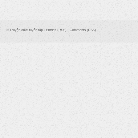
©
Truyện cười tuyển tập
•
Entries (RSS)
•
Comments (RSS)