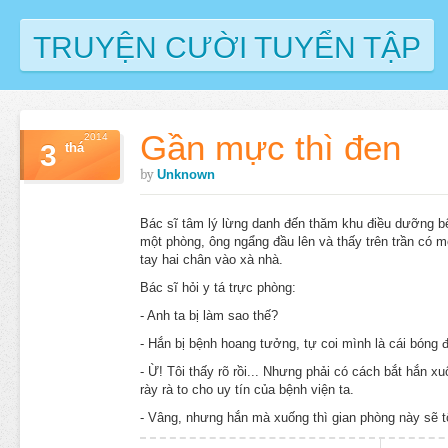
TRUYỆN CƯỜI TUYỂN TẬP
Gần mực thì đen
2014
3
thá
by
Unknown
Bác sĩ tâm lý lừng danh đến thăm khu điều dưỡng b
một phòng, ông ngẩng đầu lên và thấy trên trần có 
tay hai chân vào xà nhà.
Bác sĩ hỏi y tá trực phòng:
- Anh ta bị làm sao thế?
- Hắn bị bệnh hoang tưởng, tự coi mình là cái bóng đ
- Ừ! Tôi thấy rõ rồi... Nhưng phải có cách bắt hắn x
rày rà to cho uy tín của bệnh viện ta.
- Vâng, nhưng hắn mà xuống thì gian phòng này sẽ tố