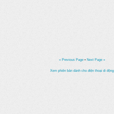
« Previous Page
•
Next Page »
Xem phiên bản dành cho điện thoại di động