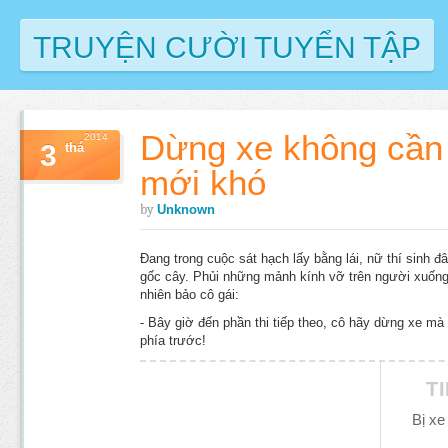
TRUYỆN CƯỜI TUYỂN TẬP
Dừng xe không cần 
2014
3
thá
mới khó
by
Unknown
Đang trong cuộc sát hạch lấy bằng lái, nữ thí sinh 
gốc cây. Phủi những mảnh kính vỡ trên người xuống,
nhiên bảo cô gái:
- Bây giờ đến phần thi tiếp theo, cô hãy dừng xe mà
phía trước!
T
Bị xe