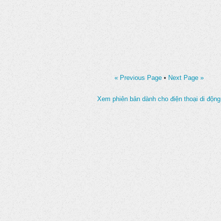
« Previous Page
•
Next Page »
Xem phiên bản dành cho điện thoại di động