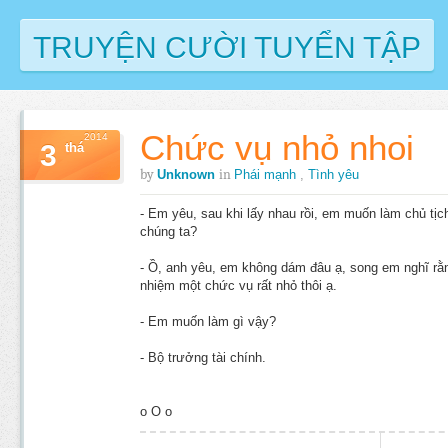
TRUYỆN CƯỜI TUYỂN TẬP
Chức vụ nhỏ nhoi
2014
3
thá
by
in
Unknown
Phái mạnh
,
Tình yêu
- Em yêu, sau khi lấy nhau rồi, em muốn làm chủ tịc
chúng ta?
- Ồ, anh yêu, em không dám đâu ạ, song em nghĩ rằ
nhiệm một chức vụ rất nhỏ thôi ạ.
- Em muốn làm gì vậy?
- Bộ trưởng tài chính.
o O o