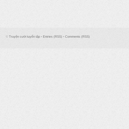
©
Truyện cười tuyển tập
•
Entries (RSS)
•
Comments (RSS)