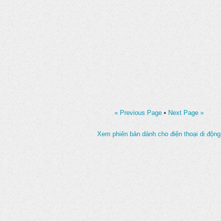
« Previous Page
•
Next Page »
Xem phiên bản dành cho điện thoại di động