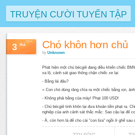
TRUYỆN CƯỜI TUYỂN TẬP
Chó khôn hơn chủ
2014
3
thá
by
Unknown
Phát hiện một chú bécgiê đang điều khiển chiếc BMW
xa lộ, cảnh sát giao thông chặn chiếc xe lại:
- Bằng lái đâu?
= Con chó dùng răng chìa ra một chiếc bằng xịn, ản
- Không phải bằng của mày! Phạt 100 USD!
- Chú bécgiê tinh khôn lại đưa khoản tiền phạt ra. C
nghiệp của anh cảnh sát thắc mắc: Sao cậu lại để co
- À, còn hơn là để cho cái "con lừa" ngồi ở ghế sau 