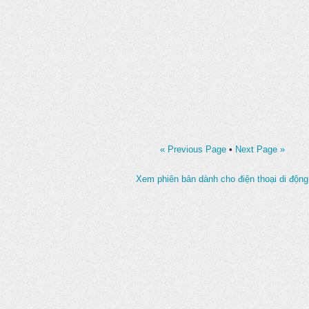
« Previous Page
•
Next Page »
Xem phiên bản dành cho điện thoại di động