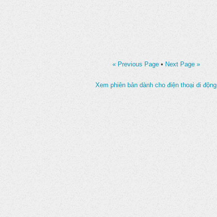
« Previous Page
•
Next Page »
Xem phiên bản dành cho điện thoại di động