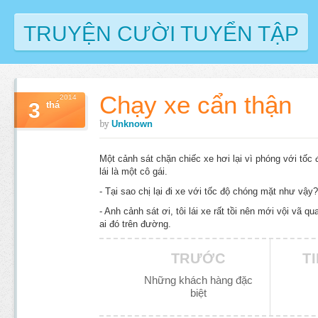
TRUYỆN CƯỜI TUYỂN TẬP
Chạy xe cẩn thận
2014
3
thá
by
Unknown
Một cảnh sát chặn chiếc xe hơi lại vì phóng với tốc 
lái là một cô gái.
- Tại sao chị lại đi xe với tốc độ chóng mặt như vậy?
- Anh cảnh sát ơi, tôi lái xe rất tồi nên mới vội vã 
ai đó trên đường.
TRƯỚC
T
Những khách hàng đặc
biệt