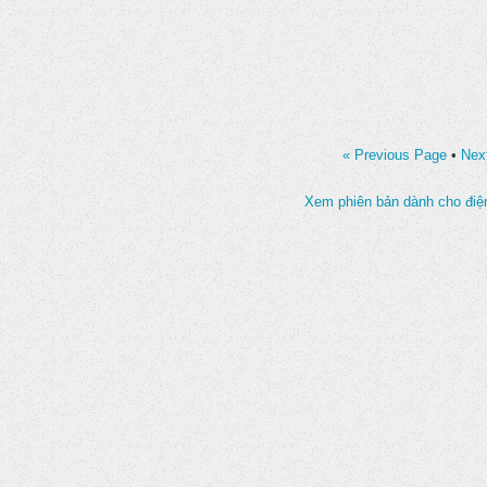
« Previous Page
•
Nex
Xem phiên bản dành cho điện