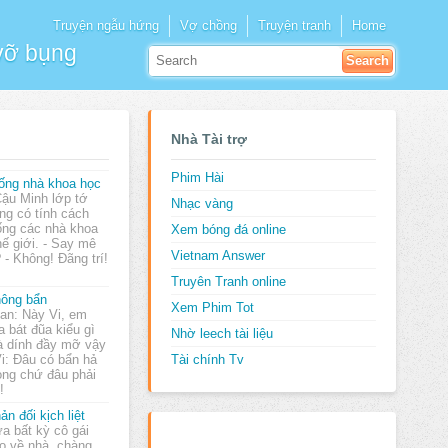
Truyện ngẫu hứng
Vợ chồng
Truyện tranh
Home
 vỡ bụng
Nhà Tài trợ
Phim Hài
ống nhà khoa học
Cậu Minh lớp tớ
Nhạc vàng
ng có tính cách
ống các nhà khoa
Xem bóng đá online
hế giới. - Say mê
Vietnam Answer
 - Không! Đãng trí!
Truyên Tranh online
ông bẩn
Xem Phim Tot
Lan: Này Vi, em
a bát đũa kiểu gì
Nhờ leech tài liệu
 dính đầy mỡ vậy
Vi: Đâu có bẩn hả
Tài chính Tv
hòng chứ đâu phải
!
ản đối kịch liệt
a bất kỳ cô gái
o về nhà, chàng