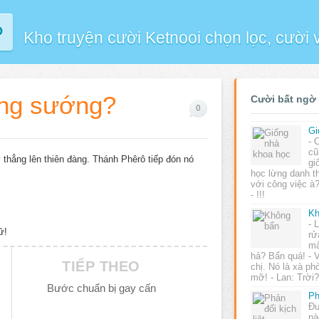
P
Kho truyện cười Ketnooi chọn lọc, cười
ung sướng?
Cười bất ngờ
0
Gi
- 
cũ
 thẳng lên thiên đàng. Thánh Phêrô tiếp đón nó
gi
học lừng danh t
với công việc à?
- !!!
Kh
- 
ữ!
rử
mà
hả? Bẩn quá! - 
TIẾP THEO
chị. Nó là xà p
mỡ! - Lan: Trời?
Bước chuẩn bị gay cấn
Ph
Đư
nà