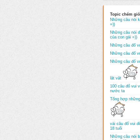
Topic chém gió
Những câu nói k
=))
Những câu nói dố
của con gái =))
Những câu đố vu
Những câu đố vu
Những câu đố vu
lặt vặt
100 câu đố vui 
nước ta
Tổng hợp những
vài câu đố vui 
18 tuổi
Những câu nói b