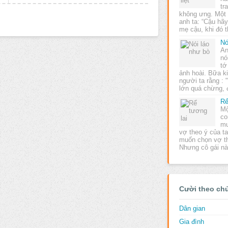
tr
không ưng. Một
anh ta: “Cậu hã
mẹ cậu, khi đó 
Nó
An
nó
tớ
ảnh hoài. Bữa ki
người ta rằng : 
lớn quá chừng,
Rể
Mộ
co
mu
vợ theo ý của t
muốn chọn vợ th
Nhưng cô gái nà
Cười theo ch
Dân gian
Gia đình