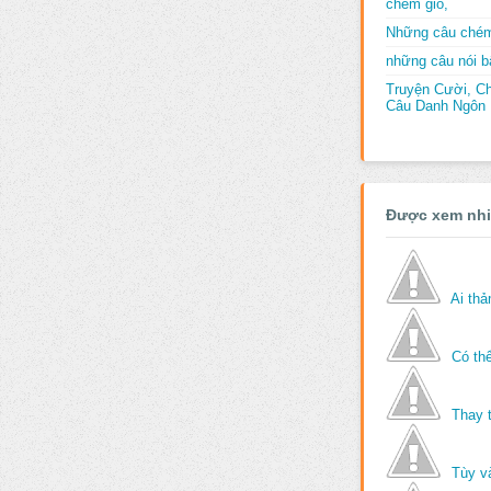
chém gió,
Những câu chém
những câu nói bấ
Truyện Cười, C
Câu Danh Ngôn B
Được xem nh
Ai th
Có thể
Thay 
Tùy v