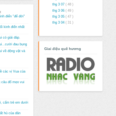
thg 3 07
( 48 )
thg 3 06
( 49 )
:
inh điển "để đời"
thg 3 05
( 47 )
thg 3 04
( 31 )
i kinh điển nhất
i có giải đáp.
i...cười đau bụng
Giai điệu quê hương
i về động vật và
về các vị Vua của
 câu đố mẹo vui
đê, cấm trẻ em dưới
ất hủ của dân