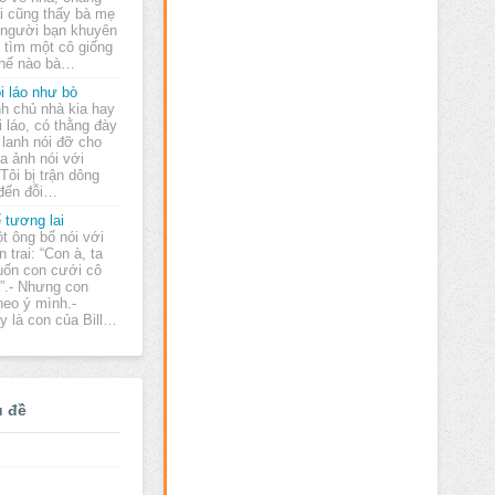
ai cũng thấy bà mẹ
 người bạn khuyên
y tìm một cô giống
thế nào bà…
i láo như bò
h chủ nhà kia hay
i láo, có thằng đày
 lanh nói đỡ cho
a ảnh nói với
"Tôi bị trận dông
 đến đỗi…
 tương lai
t ông bố nói với
n trai: “Con à, ta
ốn con cưới cô
a”.- Nhưng con
eo ý mình.-
y là con của Bill…
ủ đề