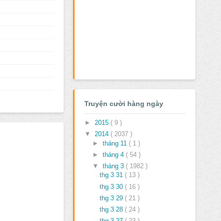
Truyện cười hàng ngày
►
2015
( 9 )
▼
2014
( 2037 )
►
tháng 11
( 1 )
►
tháng 4
( 54 )
▼
tháng 3
( 1982 )
thg 3 31
( 13 )
thg 3 30
( 16 )
thg 3 29
( 21 )
thg 3 28
( 24 )
thg 3 27
( 23 )