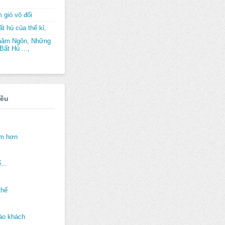
 gió vô đối
t hủ của thế kỉ,
hâm Ngôn, Những
ất Hủ ...,
iều
ảm hơn
...
thế
ào khách