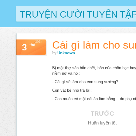
TRUYỆN CƯỜI TUYỂN TẬ
Cái gì làm cho s
2014
3
thá
by
Unknown
Bị một thợ săn bắn chết, hồn của chồn bạc bay
niềm nở và hỏi:
- Cái gì sẽ làm cho con sung sướng?
Con vật bé nhỏ trả lời:
- Con muốn có một cái áo làm bằng... da phụ n
TRƯỚC
Huấn luyện tốt