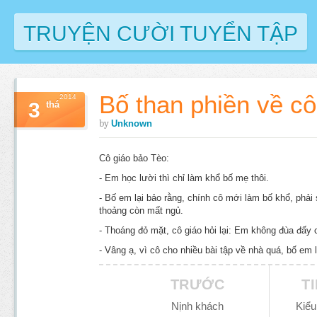
TRUYỆN CƯỜI TUYỂN TẬP
Bố than phiền về cô
2014
3
thá
by
Unknown
Cô giáo bảo Tèo:
- Em học lười thì chỉ làm khổ bố mẹ thôi.
- Bố em lại bảo rằng, chính cô mới làm bố khổ, phải 
thoảng còn mất ngủ.
- Thoáng đỏ mặt, cô giáo hỏi lại: Em không đùa đấy
- Vâng ạ, vì cô cho nhiều bài tập về nhà quá, bố em
TRƯỚC
T
Nịnh khách
Kiểu