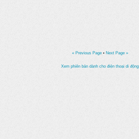
« Previous Page
•
Next Page »
Xem phiên bản dành cho điện thoại di động