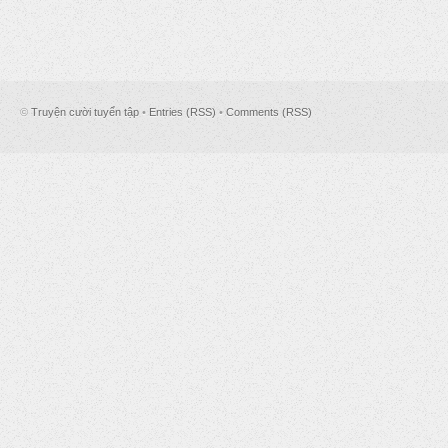
©
Truyện cười tuyển tập
•
Entries (RSS)
•
Comments (RSS)