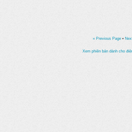
« Previous Page
•
Nex
Xem phiên bản dành cho điện