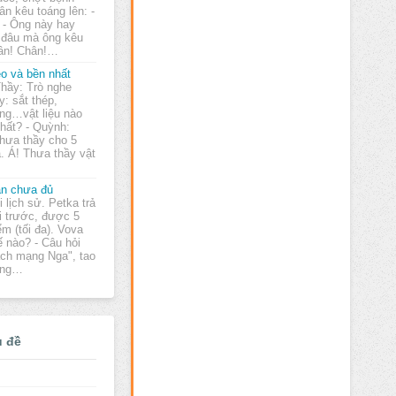
ân kêu toáng lên: -
 - Ông này hay
m đâu mà ông kêu
hân! Chân!…
o và bền nhất
Thầy: Trò nghe
y: sắt thép,
ng…vật liệu nào
nhất? - Quỳnh:
hưa thầy cho 5
ạ. Á! Thưa thầy vật
n chưa đủ
i lịch sử. Petka trả
i trước, được 5
ểm (tối đa). Vova
hế nào? - Câu hỏi
ách mạng Nga", tao
mạng…
ủ đề