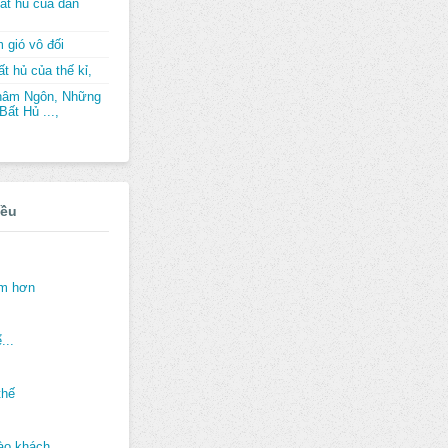
ất hủ của dân
 gió vô đối
t hủ của thế kỉ,
hâm Ngôn, Những
ất Hủ ...,
iều
ảm hơn
...
thế
ào khách