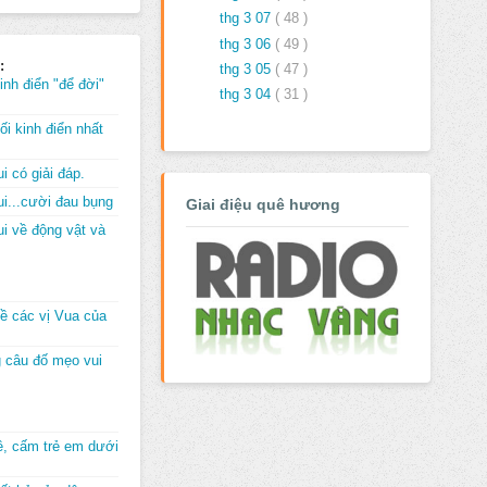
thg 3 07
( 48 )
thg 3 06
( 49 )
:
thg 3 05
( 47 )
inh điển "để đời"
thg 3 04
( 31 )
i kinh điển nhất
i có giải đáp.
i...cười đau bụng
Giai điệu quê hương
i về động vật và
về các vị Vua của
 câu đố mẹo vui
đê, cấm trẻ em dưới