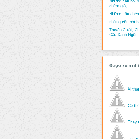
Những câu nói b
chém gió,
Những câu chém
những câu nói bấ
Truyện Cười, C
Câu Danh Ngôn B
Được xem nh
Ai th
Có thể
Thay 
Tùy v