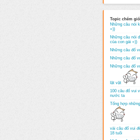
Topic chém gió
Những câu nói k
=))
Những câu nói dố
của con gái =))
Những câu đố vu
Những câu đố vu
Những câu đố vu
lặt vặt
100 câu đố vui 
nước ta
Tổng hợp những
vài câu đố vui 
18 tuổi