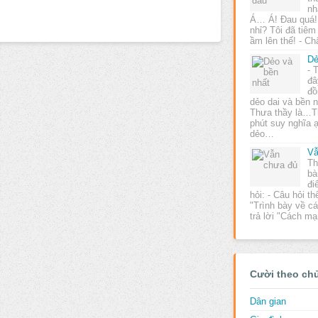
nh
Á… Á! Đau quá!
nhỉ? Tôi đã tiê
ầm lên thế! - C
Dẻ
- 
đâ
đồ
dẻo dai và bền 
Thưa thầy là…T
phút suy nghĩa 
dẻo…
Vẫ
Th
bà
đi
hỏi: - Câu hỏi t
"Trình bày về c
trả lời "Cách 
Cười theo ch
Dân gian