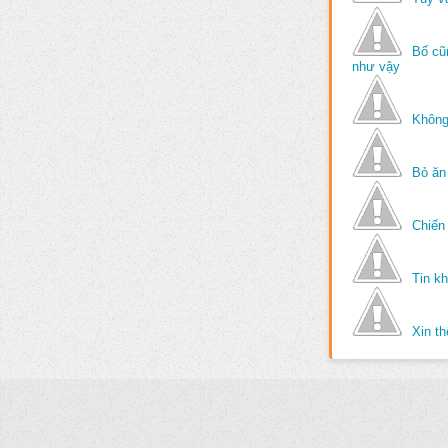
Bố cũ
như vậy
Không
Bỏ ăn
Chiến 
Tin k
Xin t