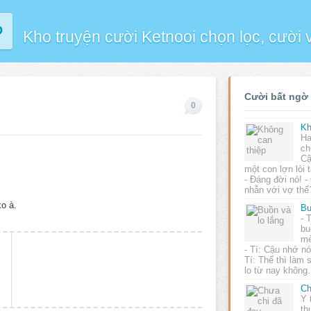
P
Kho truyện cười Ketnooi chọn lọc, cười
Cười bất ngờ
0
Kh
Ha
ch
Cậ
một con lợn lòi
- Đáng đời nó! - 
nhẫn với vợ thế
ko à.
Bu
- 
bu
mè
- Tí: Cậu nhớ nó
Tí: Thế thì làm 
lo từ nay khôn
Ch
Y 
th