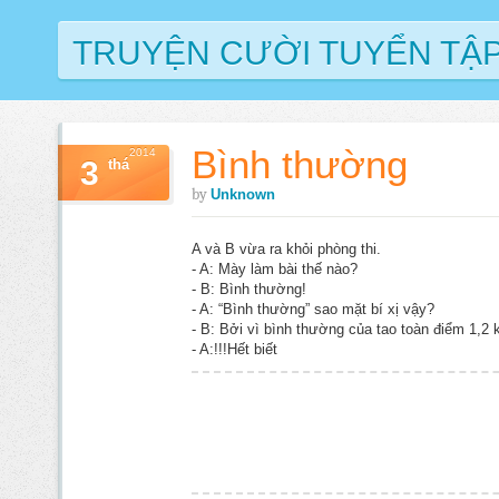
TRUYỆN CƯỜI TUYỂN TẬ
Bình thường
2014
3
thá
by
Unknown
A và B vừa ra khỏi phòng thi.
- A: Mày làm bài thế nào?
- B: Bình thường!
- A: “Bình thường” sao mặt bí xị vậy?
- B: Bởi vì bình thường của tao toàn điểm 1,2 
- A:!!!Hết biết