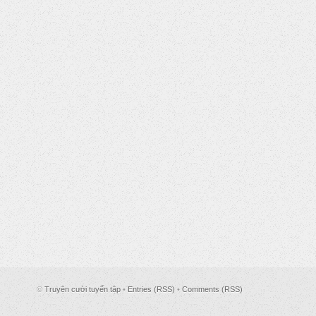
©
Truyện cười tuyển tập
•
Entries (RSS)
•
Comments (RSS)