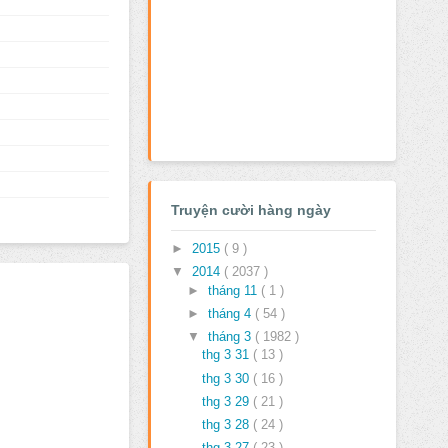
Truyện cười hàng ngày
►
2015
( 9 )
▼
2014
( 2037 )
►
tháng 11
( 1 )
►
tháng 4
( 54 )
▼
tháng 3
( 1982 )
thg 3 31
( 13 )
thg 3 30
( 16 )
thg 3 29
( 21 )
thg 3 28
( 24 )
thg 3 27
( 23 )