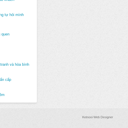
ng tự hỏi mình
 quen
tranh và hòa bình
hẩn cấp
hêm
Ketnooi Web Designer