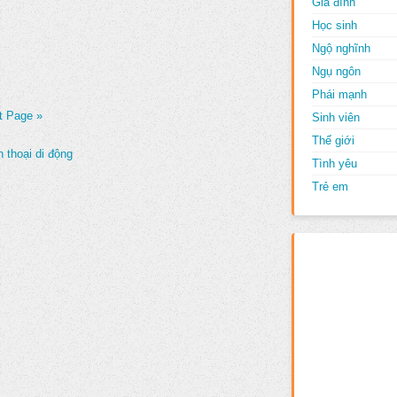
Gia đình
Học sinh
Ngộ nghĩnh
Ngụ ngôn
Phái mạnh
t Page »
Sinh viên
Thế giới
 thoại di động
Tình yêu
Trẻ em