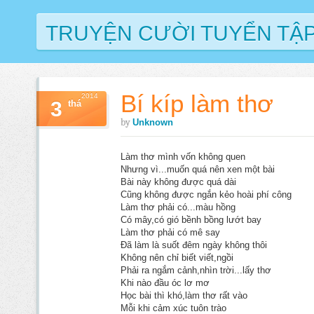
TRUYỆN CƯỜI TUYỂN TẬ
Bí kíp làm thơ
2014
3
thá
by
Unknown
Làm thơ mình vốn không quen
Nhưng vì...muốn quá nên xen một bài
Bài này không được quá dài
Cũng không được ngắn kẻo hoài phí công
Làm thơ phải có...màu hồng
Có mây,có gió bềnh bồng lướt bay
Làm thơ phải có mê say
Đã làm là suốt đêm ngày không thôi
Không nên chỉ biết viết,ngồi
Phải ra ngắm cảnh,nhìn trời...lấy thơ
Khi nào đầu óc lơ mơ
Học bài thì khó,làm thơ rất vào
Mỗi khi cảm xúc tuôn trào