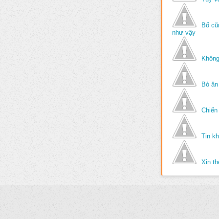
Bố cũ
như vậy
Không
Bỏ ăn
Chiến 
Tin k
Xin t