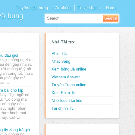
Truyện ngẫu hứng
Vợ chồng
Truyện tranh
Home
 vỡ bụng
Nhà Tài trợ
Phim Hài
ịu đau giỏi
i vợ chồng nọ đưa
Nhạc vàng
au đến gặp nha sĩ,
ười chồng tỏ ý rất
Xem bóng đá online
giản càng tốt, thưa
Vietnam Answer
ần phải gây mê
 giảm…
Truyên Tranh online
m bài cho kịp
Xem Phim Tot
Thầy: Tục ngữ có
u: “Có công mài
Nhờ leech tài liệu
t có ngày nên
 suy nghĩ, phân
Tài chính Tv
ụ thực hành mai
 Thầy: Cò! Em
g ấy đang trả giá
i vợ chồng nọ