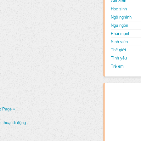
Gia đình
Học sinh
Ngộ nghĩnh
Ngụ ngôn
Phái mạnh
Sinh viên
Thế giới
Tình yêu
Trẻ em
t Page »
 thoại di động