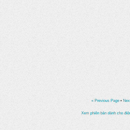
« Previous Page
•
Nex
Xem phiên bản dành cho điện