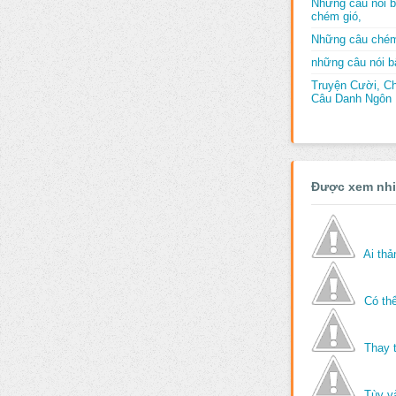
Những câu nói b
chém gió,
Những câu chém
những câu nói bấ
Truyện Cười, C
Câu Danh Ngôn B
Được xem nh
Ai th
Có thể
Thay 
Tùy v