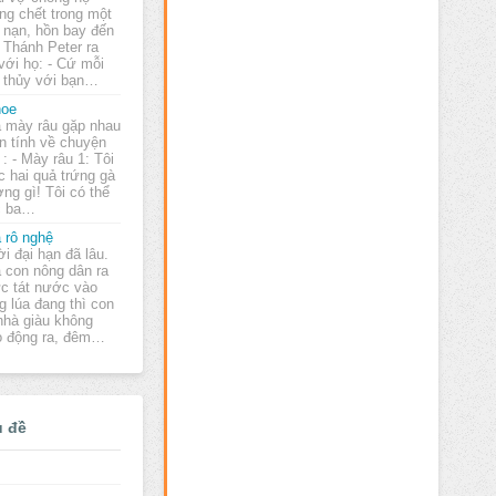
ng chết trong một
i nạn, hồn bay đến
 Thánh Peter ra
ới họ: - Cứ mỗi
g thủy với bạn…
hoe
 mày râu gặp nhau
n tính về chuyện
 : - Mày râu 1: Tôi
c hai quả trứng gà
ng gì! Tôi có thể
c ba…
 rô nghệ
ời đại hạn đã lâu.
 con nông dân ra
c tát nước vào
 lúa đang thì con
 nhà giàu không
o động ra, đêm…
ủ đề