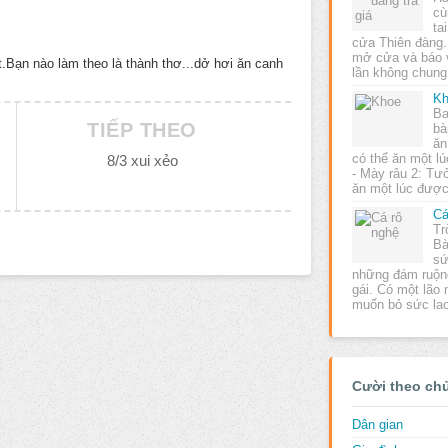
cù
ta
cửa Thiên đàng.
mở cửa và báo v
ật.Bạn nào làm theo là thành thơ...dở hơi ăn canh
lần không chun
K
Ba
TIẾP THEO
bà
ăn
có thể ăn một lú
8/3 xui xẻo
- Mày râu 2: Tưở
ăn một lúc đượ
Cá
Tr
Bà
sứ
những đám ruộng
gái. Có một lão
muốn bỏ sức la
Cười theo ch
Dân gian