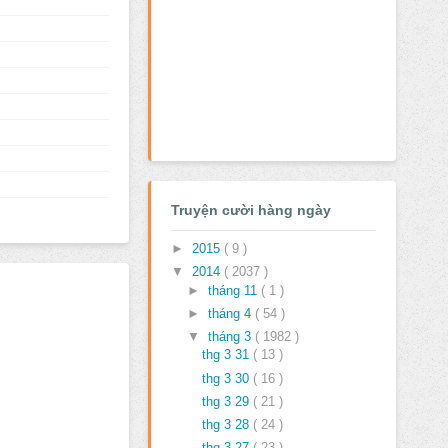
Truyện cười hàng ngày
►
2015
( 9 )
▼
2014
( 2037 )
►
tháng 11
( 1 )
►
tháng 4
( 54 )
▼
tháng 3
( 1982 )
thg 3 31
( 13 )
thg 3 30
( 16 )
thg 3 29
( 21 )
thg 3 28
( 24 )
thg 3 27
( 23 )