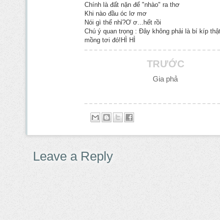
Chính là đất nặn để "nhào" ra thơ
Khi nào đầu óc lơ mơ
Nói gì thế nhỉ?Ơ ơ...hết rồi
Chú ý quan trọng : Đây không phải là bí kíp th
mồng tơi đó!HÌ HÌ
TRƯỚC
Gia phả
Leave a Reply