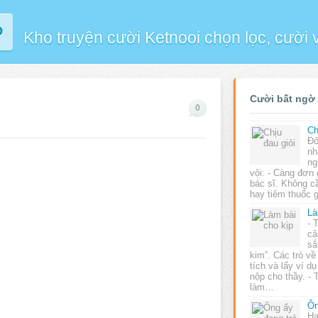
P
Kho truyện cười Ketnooi chọn lọc, cười
Cười bất ngờ
0
Ch
Đô
nh
ng
vội: - Càng đơn 
bác sĩ. Không c
hay tiêm thuốc
Là
- 
câ
sắ
kim”. Các trò về
tích và lấy ví d
nộp cho thầy. -
làm…
Ôn
Ha