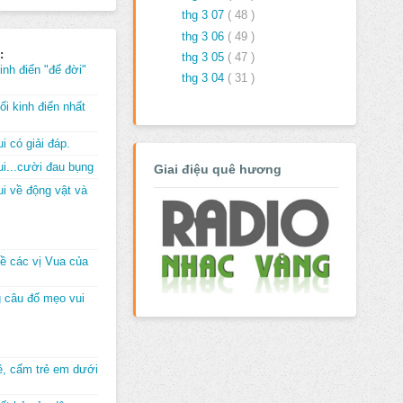
thg 3 07
( 48 )
thg 3 06
( 49 )
:
thg 3 05
( 47 )
inh điển "để đời"
thg 3 04
( 31 )
i kinh điển nhất
i có giải đáp.
i...cười đau bụng
Giai điệu quê hương
i về động vật và
về các vị Vua của
 câu đố mẹo vui
đê, cấm trẻ em dưới