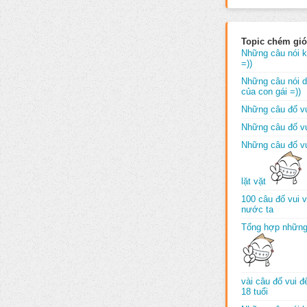
Topic chém gió
Những câu nói k
=))
Những câu nói dố
của con gái =))
Những câu đố vu
Những câu đố vu
Những câu đố vu
lặt vặt
100 câu đố vui 
nước ta
Tổng hợp những
vài câu đố vui 
18 tuổi