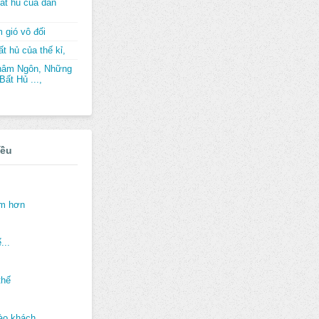
ất hủ của dân
 gió vô đối
t hủ của thế kỉ,
hâm Ngôn, Những
ất Hủ ...,
iều
ảm hơn
...
thế
ào khách