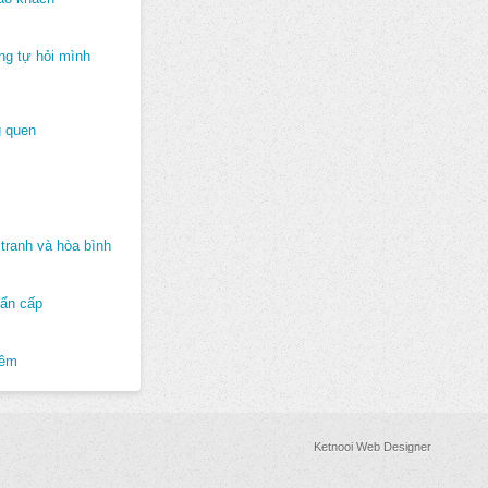
ng tự hỏi mình
 quen
tranh và hòa bình
hẩn cấp
hêm
Ketnooi Web Designer