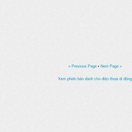
« Previous Page
•
Next Page »
Xem phiên bản dành cho điện thoại di động