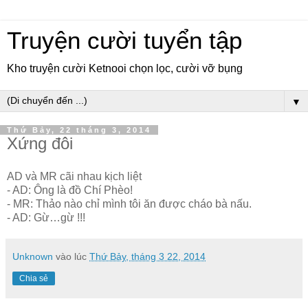
Truyện cười tuyển tập
Kho truyện cười Ketnooi chọn lọc, cười vỡ bụng
▼
Thứ Bảy, 22 tháng 3, 2014
Xứng đôi
AD và MR cãi nhau kịch liệt
- AD: Ông là đồ Chí Phèo!
- MR: Thảo nào chỉ mình tôi ăn được cháo bà nấu.
- AD: Gừ…gừ !!!
Unknown
vào lúc
Thứ Bảy, tháng 3 22, 2014
Chia sẻ