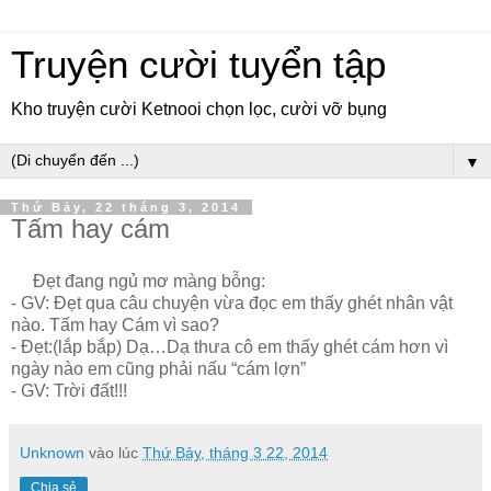
Truyện cười tuyển tập
Kho truyện cười Ketnooi chọn lọc, cười vỡ bụng
▼
Thứ Bảy, 22 tháng 3, 2014
Tấm hay cám
Đẹt đang ngủ mơ màng bỗng:
- GV: Đẹt qua câu chuyện vừa đọc em thấy ghét nhân vật
nào. Tấm hay Cám vì sao?
- Đẹt:(lắp bắp) Dạ…Dạ thưa cô em thấy ghét cám hơn vì
ngày nào em cũng phải nấu “cám lợn”
- GV: Trời đất!!!
Unknown
vào lúc
Thứ Bảy, tháng 3 22, 2014
Chia sẻ