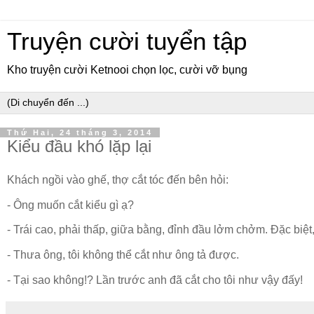
Truyện cười tuyển tập
Kho truyện cười Ketnooi chọn lọc, cười vỡ bụng
Thứ Hai, 24 tháng 3, 2014
Kiểu đầu khó lặp lại
Khách ngồi vào ghế, thợ cắt tóc đến bên hỏi:
- Ông muốn cắt kiểu gì ạ?
- Trái cao, phải thấp, giữa bằng, đỉnh đầu lởm chởm. Đặc biệt
- Thưa ông, tôi không thể cắt như ông tả được.
- Tại sao không!? Lần trước anh đã cắt cho tôi như vậy đấy!